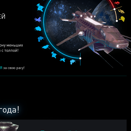
рону меньших
 с толпой!
Я
за свою расу!
года!