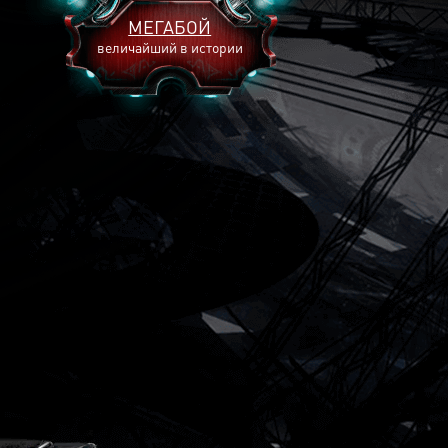
МЕГАБОЙ
величайший в истории
2893
2269
2240