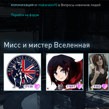
колонизация
от
makaralex92
в
Вопросы новичков людей
Перейти на форум
Мисс и мистер Вселенная
17138
11897
9303