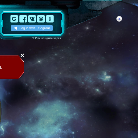
↑
Или войдите через
.