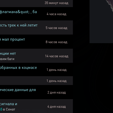
35 минут назад
флагмана&quot; , ба
4 часа назад
есть трек к ней летит
5 часов назад
м мал процент
8 часов назад
нции нет
14 часов назад
вим баги
собранных в коцмасе
1 день назад
1 день назад
ические данные для
2 дня назад
сигнала и
4 дня назад
45
в
Сенат