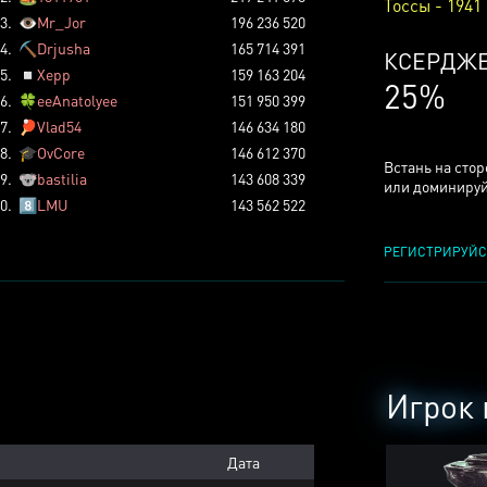
Тоссы - 1941
3.
👁️
Mr_Jor
196 236 520
4.
⛏️
Drjusha
165 714 391
ТОССОВ
5.
◽
Xepp
159 163 204
5%
6.
🍀
eeAnatolyee
151 950 399
7.
🏓
Vlad54
146 634 180
8.
🎓
OvCore
146 612 370
Встань на сто
9.
🐨
bastilia
143 608 339
или доминируй
0.
8️⃣
LMU
143 562 522
РЕГИСТРИРУЙС
Игрок 
Дата