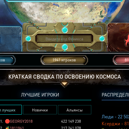
ков
1941 игроков
81
КРАТКАЯ СВОДКА ПО ОСВОЕНИЮ КОСМОСА
ЛУЧШИЕ ИГРОКИ
РАСПРЕДЕЛ
п лучших
Новички
Альянсы
Люди - 22 50
1.
🛑
GEORGY2018
422 149 238
Ксерджи - 81
2.
🏕️
1811961
217 241 078