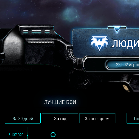
22 502 игро
ЛУЧШИЕ БОИ
За 30 дней
За год
За все время
То
5 137 020