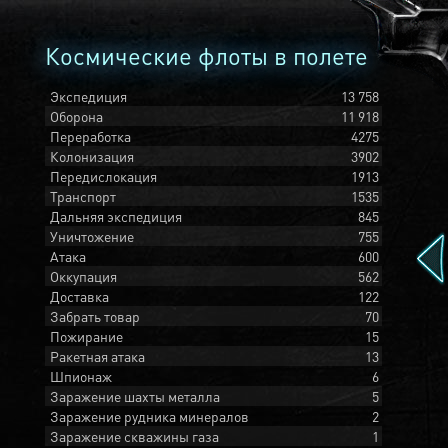
Космические флоты в полете
Экспедиция
13 758
Оборона
11 918
Переработка
4275
Колонизация
3902
Передислокация
1913
Транспорт
1535
Дальняя экспедиция
845
Уничтожение
755
Атака
600
Оккупация
562
Доставка
122
Забрать товар
70
Пожирание
15
Ракетная атака
13
Шпионаж
6
Заражение шахты металла
5
Заражение рудника минералов
2
Заражение скважины газа
1