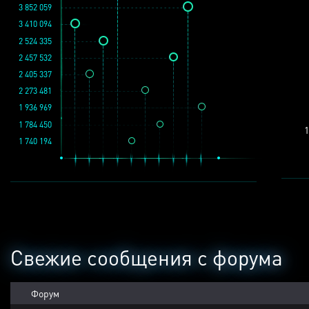
3 852 059
3 410 094
2 524 335
2 457 532
2 405 337
2 273 481
1 936 969
1 784 450
1
1 740 194
Свежие сообщения с форума
Форум