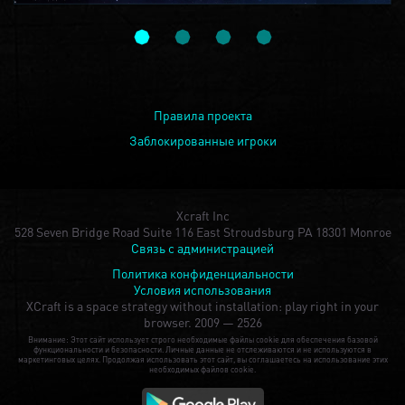
Правила проекта
Заблокированные игроки
Xcraft Inc
528 Seven Bridge Road Suite 116 East Stroudsburg PA 18301 Monroe
Связь с администрацией
Политика конфиденциальности
Условия использования
XCraft is a space strategy without installation: play right in your
browser.
2009 — 2526
Внимание: Этот сайт использует строго необходимые файлы cookie для обеспечения базовой
функциональности и безопасности. Личные данные не отслеживаются и не используются в
маркетинговых целях. Продолжая использовать этот сайт, вы соглашаетесь на использование этих
необходимых файлов cookie.