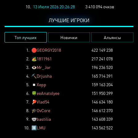
10.
13 Июля 2026 20:26:28
3 410 094 очков
ЛУЧШИЕ ИГРОКИ
Топ лучших
Новички
Альянсы
1.
🛑
GEORGY2018
422 149 238
2.
🏕️
1811961
217 241 078
3.
👁️
Mr_Jor
196 236 520
4.
⛏️
Drjusha
165 714 391
5.
◽
Xepp
159 163 204
6.
🍀
eeAnatolyee
151 950 399
7.
🏓
Vlad54
146 634 180
8.
🎓
OvCore
146 612 370
9.
🐨
bastilia
143 608 339
10.
8️⃣
LMU
143 562 522