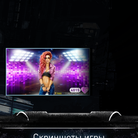
4015
3420
Скриншоты игры