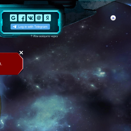
↑
Или войдите через
.