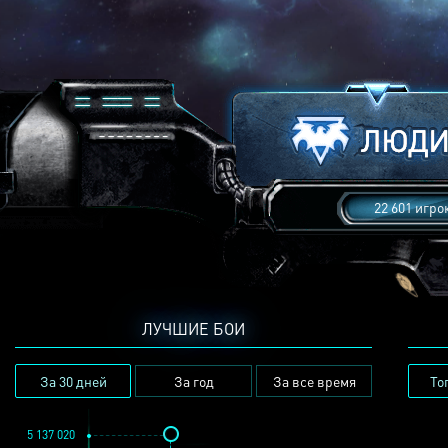
22 601 игро
ЛУЧШИЕ БОИ
За 30 дней
За год
За все время
То
5 137 020