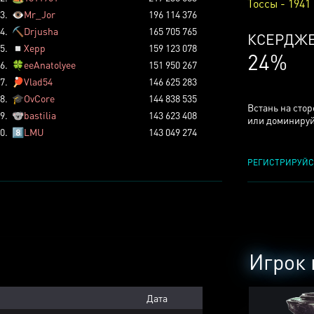
Тоссы - 1941
3.
👁️
Mr_Jor
196 114 376
4.
⛏️
Drjusha
165 705 765
КСЕРДЖ
5.
◽
Xepp
159 123 078
24%
6.
🍀
eeAnatolyee
151 950 267
7.
🏓
Vlad54
146 625 283
8.
🎓
OvCore
144 838 535
Встань на сто
9.
🐨
bastilia
143 623 408
или доминируй
0.
8️⃣
LMU
143 049 274
РЕГИСТРИРУЙС
Игрок 
Дата