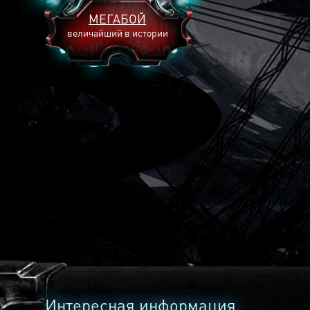
МЕГАБОЙ
величайший в истории
2893
2269
2240
Интересная информация