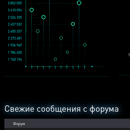
3 852 059
3 410 094
2 524 335
2 457 532
2 405 337
2 273 481
1 936 969
1 784 450
1
1 740 194
Свежие сообщения с форума
Форум