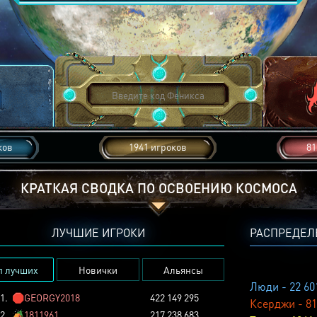
ков
1941 игроков
81
КРАТКАЯ СВОДКА ПО ОСВОЕНИЮ КОСМОСА
ЛУЧШИЕ ИГРОКИ
РАСПРЕДЕЛ
п лучших
Новички
Альянсы
Люди - 22 60
1.
🛑
GEORGY2018
422 149 295
Ксерджи - 81
2.
🏕️
1811961
217 238 683