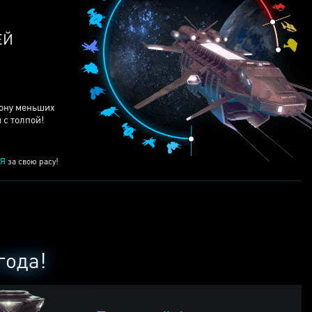
ЕЙ
рону меньших
 с толпой!
Я
за свою расу!
года!