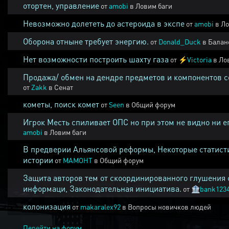
отортен, управление
от
amobi
в
Ловим баги
Невозможно долететь до астероида в экспе
от
amobi
в
Ло
Оборона отныне требует энергию.
от
Donald_Duck
в
Балан
Нет возможности построить шахту газа
от
⚡
Victoria
в
Ло
Продажа/ обмен на дендре предметов и компонентов 
от
Zakk
в
Сенат
кометы, поиск комет
от
Seen
в
Общий форум
Игрок Месть спиливает ОПС но при этом не видно ни е
amobi
в
Ловим баги
В предверии Альянсовой реформы, Некоторые статист
истории
от
MAMOHT
в
Общий форум
Защита авторов тем от скоординированного глушения 
информаци, Законодательная инициатива.
от
🏦
bank123
колонизация
от
makaralex92
в
Вопросы новичков людей
Перейти на форум