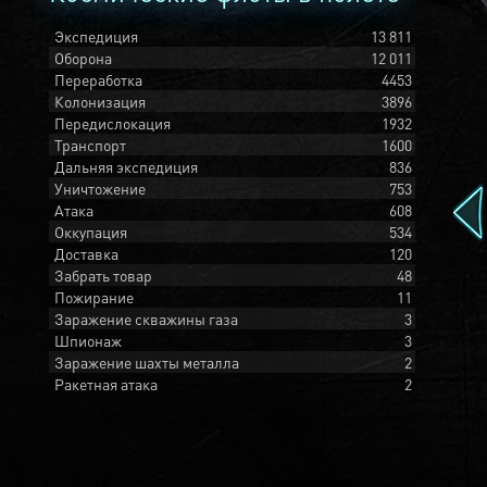
Экспедиция
13 811
Оборона
12 011
Переработка
4453
Колонизация
3896
Передислокация
1932
Транспорт
1600
Дальняя экспедиция
836
Уничтожение
753
Атака
608
Оккупация
534
Доставка
120
Забрать товар
48
Пожирание
11
Заражение скважины газа
3
Шпионаж
3
Заражение шахты металла
2
Ракетная атака
2