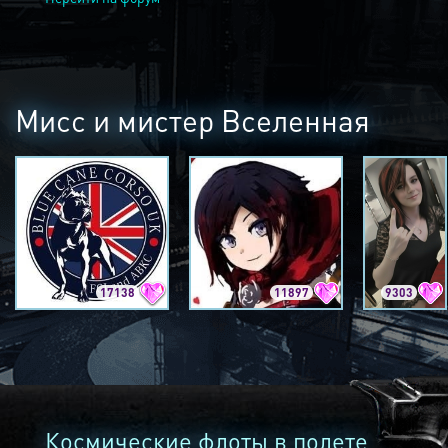
Мисс и мистер Вселенная
17138
11897
9303
Космические флоты в полете