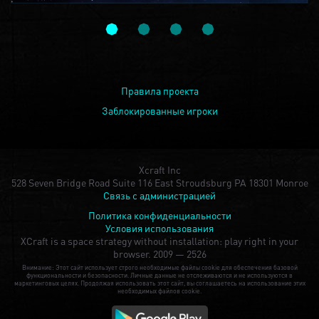
Правила проекта
Заблокированные игроки
Xcraft Inc
528 Seven Bridge Road Suite 116 East Stroudsburg PA 18301 Monroe
Связь с администрацией
Политика конфиденциальности
Условия использования
XCraft is a space strategy without installation: play right in your
browser.
2009 — 2526
Внимание: Этот сайт использует строго необходимые файлы cookie для обеспечения базовой
функциональности и безопасности. Личные данные не отслеживаются и не используются в
маркетинговых целях. Продолжая использовать этот сайт, вы соглашаетесь на использование этих
необходимых файлов cookie.