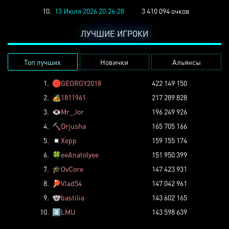
10.
13 Июля 2026 20:26:28
3 410 094 очков
ЛУЧШИЕ ИГРОКИ
Топ лучших
Новички
Альянсы
1.
🛑
GEORGY2018
422 149 150
2.
🏕️
1811961
217 289 828
3.
👁️
Mr_Jor
196 249 926
4.
⛏️
Drjusha
165 705 166
5.
◽
Xepp
159 155 174
6.
🍀
eeAnatolyee
151 950 399
7.
🎓
OvCore
147 423 931
8.
🏓
Vlad54
147 042 961
9.
🐨
bastilia
143 602 165
10.
8️⃣
LMU
143 598 639