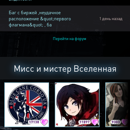
Баг с биржей ,неудачное
расположение &quot;первого
1 день назад
флагмана&quot; , ба
Перейти на форум
Мисс и мистер Вселенная
17138
11897
9303