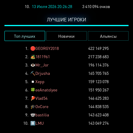
10.
13 Июля 2026 20:26:28
3 410 094 очков
ЛУЧШИЕ ИГРОКИ
Топ лучших
Новички
Альянсы
1.
🛑
GEORGY2018
422 149 295
2.
🏕️
1811961
217 238 683
3.
👁️
Mr_Jor
196 114 376
4.
⛏️
Drjusha
165 705 765
5.
◽
Xepp
159 123 078
6.
🍀
eeAnatolyee
151 950 267
7.
🏓
Vlad54
146 625 283
8.
🎓
OvCore
144 838 535
9.
🐨
bastilia
143 623 408
10.
8️⃣
LMU
143 049 274