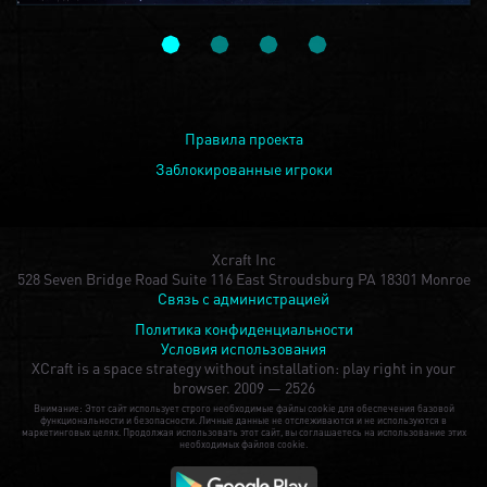
Правила проекта
Заблокированные игроки
Xcraft Inc
528 Seven Bridge Road Suite 116 East Stroudsburg PA 18301 Monroe
Связь с администрацией
Политика конфиденциальности
Условия использования
XCraft is a space strategy without installation: play right in your
browser.
2009 — 2526
Внимание: Этот сайт использует строго необходимые файлы cookie для обеспечения базовой
функциональности и безопасности. Личные данные не отслеживаются и не используются в
маркетинговых целях. Продолжая использовать этот сайт, вы соглашаетесь на использование этих
необходимых файлов cookie.