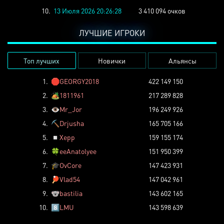
10.
13 Июля 2026 20:26:28
3 410 094 очков
ЛУЧШИЕ ИГРОКИ
Топ лучших
Новички
Альянсы
1.
🛑
GEORGY2018
422 149 150
2.
🏕️
1811961
217 289 828
3.
👁️
Mr_Jor
196 249 926
4.
⛏️
Drjusha
165 705 166
5.
◽
Xepp
159 155 174
6.
🍀
eeAnatolyee
151 950 399
7.
🎓
OvCore
147 423 931
8.
🏓
Vlad54
147 042 961
9.
🐨
bastilia
143 602 165
10.
8️⃣
LMU
143 598 639