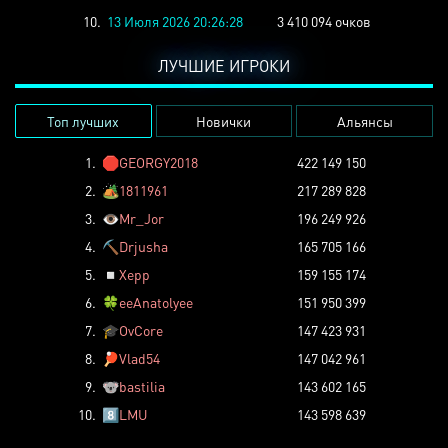
10.
13 Июля 2026 20:26:28
3 410 094 очков
ЛУЧШИЕ ИГРОКИ
Топ лучших
Новички
Альянсы
1.
🛑
GEORGY2018
422 149 150
2.
🏕️
1811961
217 289 828
3.
👁️
Mr_Jor
196 249 926
4.
⛏️
Drjusha
165 705 166
5.
◽
Xepp
159 155 174
6.
🍀
eeAnatolyee
151 950 399
7.
🎓
OvCore
147 423 931
8.
🏓
Vlad54
147 042 961
9.
🐨
bastilia
143 602 165
10.
8️⃣
LMU
143 598 639