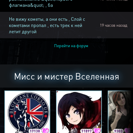
флагмана&quot; , ба
Не вижу кометы, а они есть , Слой с
кометами пропал , есть трек к ней
19 часов назад
летит другой
Перейти на форум
Мисс и мистер Вселенная
17138
11897
9303