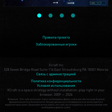
Правила проекта
Заблокированные игроки
Xcraft Inc
528 Seven Bridge Road Suite 116 East Stroudsburg PA 18301 Monroe
Связь с администрацией
Политика конфиденциальности
Условия использования
XCraft is a space strategy without installation: play right in your
browser.
2009 — 2526
Внимание: Этот сайт использует строго необходимые файлы cookie для обеспечения базовой
функциональности и безопасности. Личные данные не отслеживаются и не используются в
маркетинговых целях. Продолжая использовать этот сайт, вы соглашаетесь на использование этих
необходимых файлов cookie.