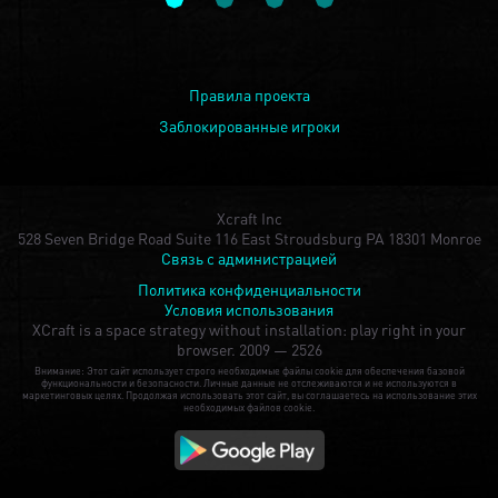
Правила проекта
Заблокированные игроки
Xcraft Inc
528 Seven Bridge Road Suite 116 East Stroudsburg PA 18301 Monroe
Связь с администрацией
Политика конфиденциальности
Условия использования
XCraft is a space strategy without installation: play right in your
browser.
2009 — 2526
Внимание: Этот сайт использует строго необходимые файлы cookie для обеспечения базовой
функциональности и безопасности. Личные данные не отслеживаются и не используются в
маркетинговых целях. Продолжая использовать этот сайт, вы соглашаетесь на использование этих
необходимых файлов cookie.