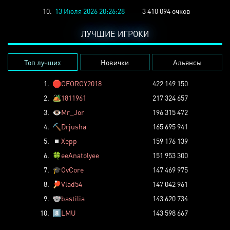
10.
13 Июля 2026 20:26:28
3 410 094 очков
ЛУЧШИЕ ИГРОКИ
Топ лучших
Новички
Альянсы
1.
🛑
GEORGY2018
422 149 150
2.
🏕️
1811961
217 324 657
3.
👁️
Mr_Jor
196 315 472
4.
⛏️
Drjusha
165 695 941
5.
◽
Xepp
159 176 139
6.
🍀
eeAnatolyee
151 953 300
7.
🎓
OvCore
147 469 975
8.
🏓
Vlad54
147 042 961
9.
🐨
bastilia
143 620 734
10.
8️⃣
LMU
143 598 667