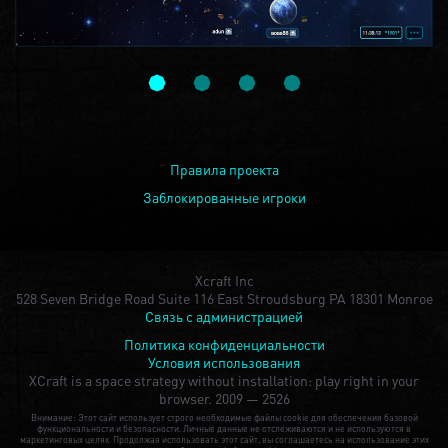
Правила проекта
Заблокированные игроки
Xcraft Inc
528 Seven Bridge Road Suite 116 East Stroudsburg PA 18301 Monroe
Связь с администрацией
Политика конфиденциальности
Условия использования
XCraft is a space strategy without installation: play right in your
browser.
2009 — 2526
Внимание: Этот сайт использует строго необходимые файлы cookie для обеспечения базовой
функциональности и безопасности. Личные данные не отслеживаются и не используются в
маркетинговых целях. Продолжая использовать этот сайт, вы соглашаетесь на использование этих