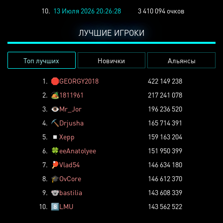
10.
13 Июля 2026 20:26:28
3 410 094 очков
ЛУЧШИЕ ИГРОКИ
Топ лучших
Новички
Альянсы
1.
🛑
GEORGY2018
422 149 238
2.
🏕️
1811961
217 241 078
3.
👁️
Mr_Jor
196 236 520
4.
⛏️
Drjusha
165 714 391
5.
◽
Xepp
159 163 204
6.
🍀
eeAnatolyee
151 950 399
7.
🏓
Vlad54
146 634 180
8.
🎓
OvCore
146 612 370
9.
🐨
bastilia
143 608 339
10.
8️⃣
LMU
143 562 522