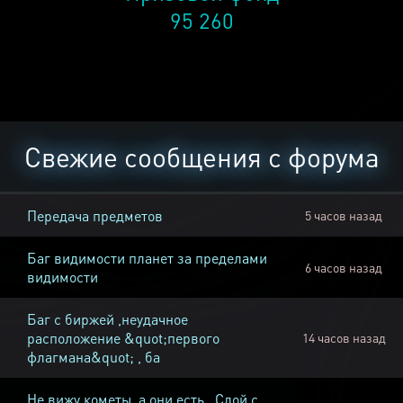
95 260
Свежие сообщения с форума
Передача предметов
5 часов назад
Баг видимости планет за пределами
6 часов назад
видимости
Баг с биржей ,неудачное
расположение &quot;первого
14 часов назад
флагмана&quot; , ба
Не вижу кометы, а они есть , Слой с