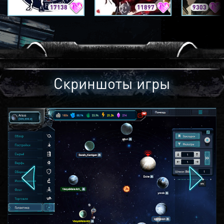
17138
11897
9303
Скриншоты игры