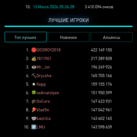
10.
13 Июля 2026 20:26:28
3 410 094 очков
ЛУЧШИЕ ИГРОКИ
Топ лучших
Новички
Альянсы
1.
🛑
GEORGY2018
422 149 150
2.
🏕️
1811961
217 289 828
3.
👁️
Mr_Jor
196 249 926
4.
⛏️
Drjusha
165 705 166
5.
◽
Xepp
159 155 174
6.
🍀
eeAnatolyee
151 950 399
7.
🎓
OvCore
147 423 931
8.
🏓
Vlad54
147 042 961
9.
🐨
bastilia
143 602 165
10.
8️⃣
LMU
143 598 639