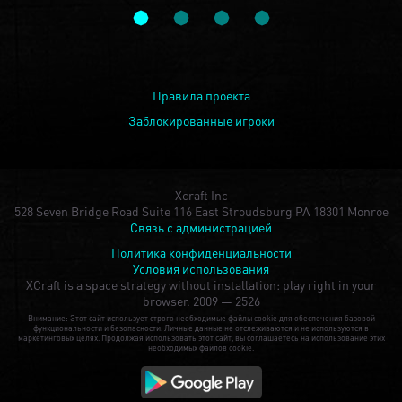
Правила проекта
Заблокированные игроки
Xcraft Inc
528 Seven Bridge Road Suite 116 East Stroudsburg PA 18301 Monroe
Связь с администрацией
Политика конфиденциальности
Условия использования
XCraft is a space strategy without installation: play right in your
browser.
2009 — 2526
Внимание: Этот сайт использует строго необходимые файлы cookie для обеспечения базовой
функциональности и безопасности. Личные данные не отслеживаются и не используются в
маркетинговых целях. Продолжая использовать этот сайт, вы соглашаетесь на использование этих
необходимых файлов cookie.