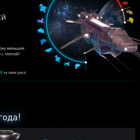
ЕЙ
рону меньших
 с толпой!
Я
за свою расу!
года!