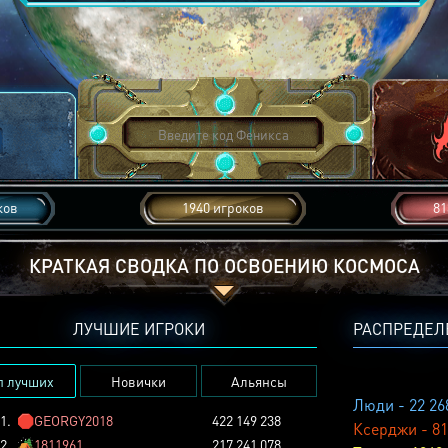
ков
1940 игроков
81
КРАТКАЯ СВОДКА ПО ОСВОЕНИЮ КОСМОСА
ЛУЧШИЕ ИГРОКИ
РАСПРЕДЕЛ
п лучших
Новички
Альянсы
Люди - 22 26
1.
🛑
GEORGY2018
422 149 238
Ксерджи - 81
2.
🏕️
1811961
217 241 078