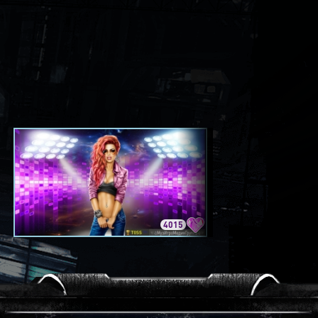
4015
3420