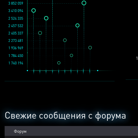
3 852 059
3 410 094
2 524 335
2 457 532
2 405 337
2 273 481
1 936 969
1 784 450
1
1 740 194
Свежие сообщения с форума
Форум