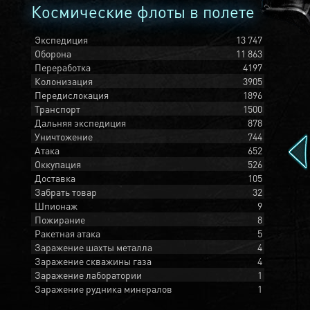
Космические флоты в полете
Экспедиция
13 747
Оборона
11 863
Переработка
4197
Колонизация
3905
Передислокация
1896
Транспорт
1500
Дальняя экспедиция
878
Уничтожение
744
Атака
652
Оккупация
526
Доставка
105
Забрать товар
32
Шпионаж
9
Пожирание
8
Ракетная атака
5
Заражение шахты металла
4
Заражение скважины газа
4
Заражение лаборатории
1
Заражение рудника минералов
1