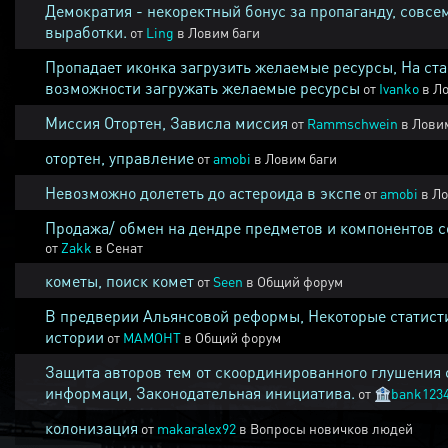
Демократия - некоректный бонус за пропаганду, совсе
выработки.
от
Ling
в
Ловим баги
Пропадает иконка загрузить желаемые ресурсы, На ста
возможности загружать желаемые ресурсы
от
Ivanko
в
Ло
Миссия Отортен, Зависла миссия
от
Rammschwein
в
Ловим
отортен, управление
от
amobi
в
Ловим баги
Невозможно долететь до астероида в экспе
от
amobi
в
Ло
Продажа/ обмен на дендре предметов и компонентов 
от
Zakk
в
Сенат
кометы, поиск комет
от
Seen
в
Общий форум
В предверии Альянсовой реформы, Некоторые статист
истории
от
MAMOHT
в
Общий форум
Защита авторов тем от скоординированного глушения 
информаци, Законодательная инициатива.
от
🏦
bank123
колонизация
от
makaralex92
в
Вопросы новичков людей