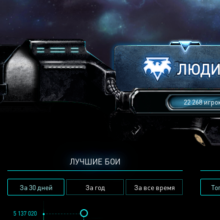
22 268 игро
ЛУЧШИЕ БОИ
За 30 дней
За год
За все время
То
5 137 020