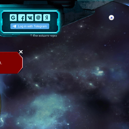
↑
Или войдите через
.