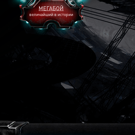
МЕГАБОЙ
величайший в истории
2893
2269
2240