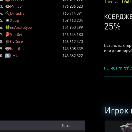
Тоссы - 1940
3.
👁️
Mr_Jor
196 236 520
4.
⛏️
Drjusha
165 714 391
КСЕРДЖ
5.
◽
Xepp
159 163 204
25%
6.
🍀
eeAnatolyee
151 950 399
7.
🏓
Vlad54
146 634 180
8.
🎓
OvCore
146 612 370
Встань на сто
9.
🐨
bastilia
143 608 339
или доминируй
0.
8️⃣
LMU
143 562 522
РЕГИСТРИРУЙС
Игрок 
Дата