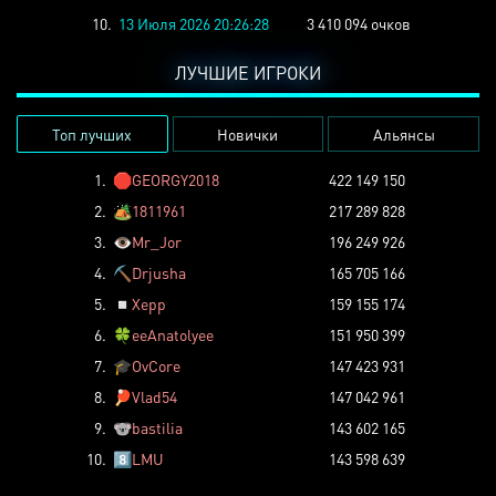
10.
13 Июля 2026 20:26:28
3 410 094 очков
ЛУЧШИЕ ИГРОКИ
Топ лучших
Новички
Альянсы
1.
🛑
GEORGY2018
422 149 150
2.
🏕️
1811961
217 289 828
3.
👁️
Mr_Jor
196 249 926
4.
⛏️
Drjusha
165 705 166
5.
◽
Xepp
159 155 174
6.
🍀
eeAnatolyee
151 950 399
7.
🎓
OvCore
147 423 931
8.
🏓
Vlad54
147 042 961
9.
🐨
bastilia
143 602 165
10.
8️⃣
LMU
143 598 639