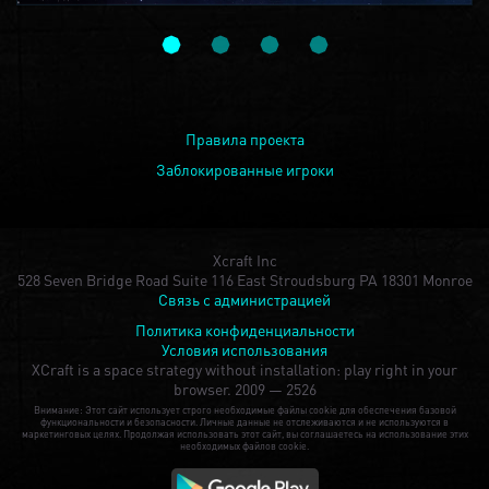
Правила проекта
Заблокированные игроки
Xcraft Inc
528 Seven Bridge Road Suite 116 East Stroudsburg PA 18301 Monroe
Связь с администрацией
Политика конфиденциальности
Условия использования
XCraft is a space strategy without installation: play right in your
browser.
2009 — 2526
Внимание: Этот сайт использует строго необходимые файлы cookie для обеспечения базовой
функциональности и безопасности. Личные данные не отслеживаются и не используются в
маркетинговых целях. Продолжая использовать этот сайт, вы соглашаетесь на использование этих
необходимых файлов cookie.