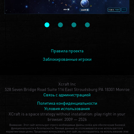
Правила проекта
Заблокированные игроки
Xcraft Inc
528 Seven Bridge Road Suite 116 East Stroudsburg PA 18301 Monroe
Связь с администрацией
Политика конфиденциальности
Условия использования
XCraft is a space strategy without installation: play right in your
browser.
2009 — 2526
Внимание: Этот сайт использует строго необходимые файлы cookie для обеспечения базовой
функциональности и безопасности. Личные данные не отслеживаются и не используются в
маркетинговых целях. Продолжая использовать этот сайт, вы соглашаетесь на использование этих