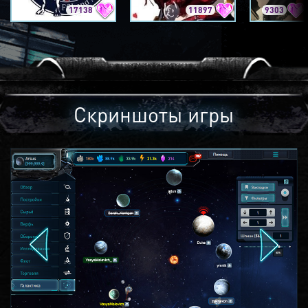
17138
11897
9303
Скриншоты игры