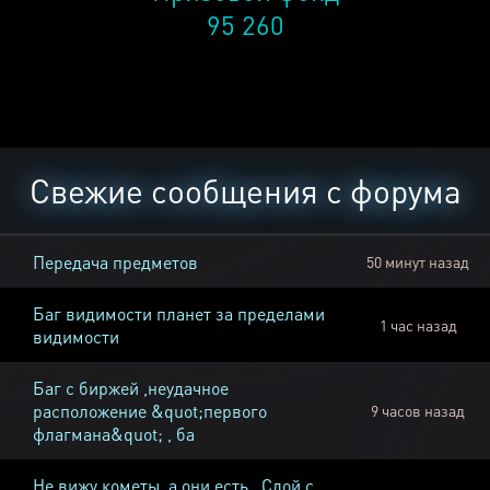
95 260
Свежие сообщения с форума
Передача предметов
50 минут назад
Баг видимости планет за пределами
1 час назад
видимости
Баг с биржей ,неудачное
расположение &quot;первого
9 часов назад
флагмана&quot; , ба
Не вижу кометы, а они есть , Слой с