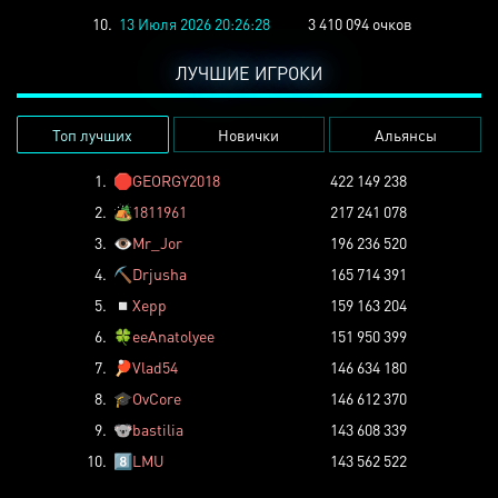
10.
13 Июля 2026 20:26:28
3 410 094 очков
ЛУЧШИЕ ИГРОКИ
Топ лучших
Новички
Альянсы
1.
🛑
GEORGY2018
422 149 238
2.
🏕️
1811961
217 241 078
3.
👁️
Mr_Jor
196 236 520
4.
⛏️
Drjusha
165 714 391
5.
◽
Xepp
159 163 204
6.
🍀
eeAnatolyee
151 950 399
7.
🏓
Vlad54
146 634 180
8.
🎓
OvCore
146 612 370
9.
🐨
bastilia
143 608 339
10.
8️⃣
LMU
143 562 522