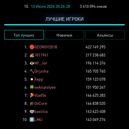
10.
13 Июля 2026 20:26:28
3 410 094 очков
ЛУЧШИЕ ИГРОКИ
Топ лучших
Новички
Альянсы
1.
🛑
GEORGY2018
422 149 295
2.
🏕️
1811961
217 238 683
3.
👁️
Mr_Jor
196 114 376
4.
⛏️
Drjusha
165 705 765
5.
◽
Xepp
159 123 078
6.
🍀
eeAnatolyee
151 950 267
7.
🏓
Vlad54
146 625 283
8.
🎓
OvCore
144 838 535
9.
🐨
bastilia
143 623 408
10.
8️⃣
LMU
143 049 274