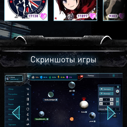
17138
11897
9303
Скриншоты игры