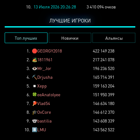
10.
13 Июля 2026 20:26:28
3 410 094 очков
ЛУЧШИЕ ИГРОКИ
Топ лучших
Новички
Альянсы
1.
🛑
GEORGY2018
422 149 238
2.
🏕️
1811961
217 241 078
3.
👁️
Mr_Jor
196 236 520
4.
⛏️
Drjusha
165 714 391
5.
◽
Xepp
159 163 204
6.
🍀
eeAnatolyee
151 950 399
7.
🏓
Vlad54
146 634 180
8.
🎓
OvCore
146 612 370
9.
🐨
bastilia
143 608 339
10.
8️⃣
LMU
143 562 522