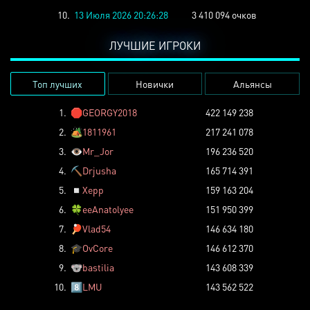
10.
13 Июля 2026 20:26:28
3 410 094 очков
ЛУЧШИЕ ИГРОКИ
Топ лучших
Новички
Альянсы
1.
🛑
GEORGY2018
422 149 238
2.
🏕️
1811961
217 241 078
3.
👁️
Mr_Jor
196 236 520
4.
⛏️
Drjusha
165 714 391
5.
◽
Xepp
159 163 204
6.
🍀
eeAnatolyee
151 950 399
7.
🏓
Vlad54
146 634 180
8.
🎓
OvCore
146 612 370
9.
🐨
bastilia
143 608 339
10.
8️⃣
LMU
143 562 522