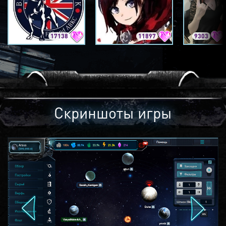
17138
11897
9303
Скриншоты игры