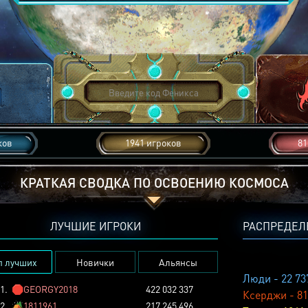
ков
1941 игроков
81
КРАТКАЯ СВОДКА ПО ОСВОЕНИЮ КОСМОСА
ЛУЧШИЕ ИГРОКИ
РАСПРЕДЕЛ
п лучших
Новички
Альянсы
Люди - 22 73
1.
🛑
GEORGY2018
422 032 337
Ксерджи - 81
2.
🏕️
1811961
217 245 496