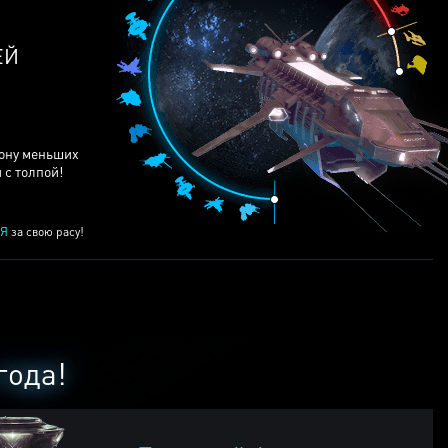
ЕЙ
рону меньших
 с толпой!
Я
за свою расу!
года!