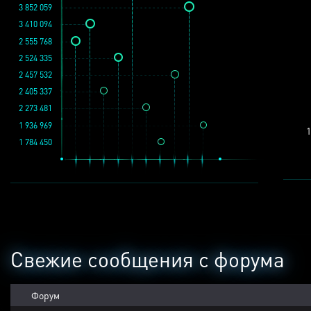
3 852 059
3 410 094
2 555 768
2 524 335
2 457 532
2 405 337
2 273 481
1 936 969
1
1 784 450
Свежие сообщения с форума
Форум