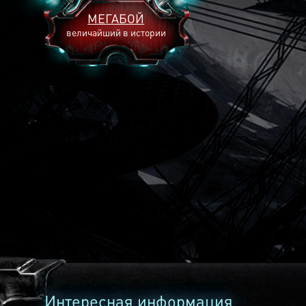
МЕГАБОЙ
величайший в истории
2893
2269
2240
Интересная информация