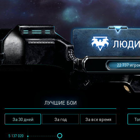
22 737 игро
ЛУЧШИЕ БОИ
За 30 дней
За год
За все время
То
5 137 020