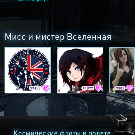
Мисс и мистер Вселенная
17138
11897
9303
Космические флоты в полете