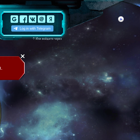
↑
Или войдите через
.