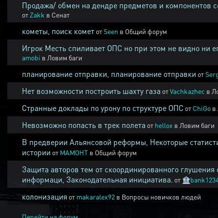
Продажа/ обмен на дендре предметов и компонентов 
от
Zakk
в
Сенат
кометы, поиск комет
от
Seen
в
Общий форум
Игрок Месть спиливает ОПС но при этом не видно ни е
amobi
в
Ловим баги
планирование отправки, планирование отправки
от
Ser
Нет возможности построить шахту газа
от
Vachkazhec
в
Л
Странные доклады по урону по структуре ОПС
от
ChiGo
в
Невозможно попасть в трек полета
от
hellox
в
Ловим баги
В предверии Альянсовой реформы, Некоторые статист
истории
от
MAMOHT
в
Общий форум
Защита авторов тем от скоординированного глушения 
информаци, Законодательная инициатива.
от
🏦
bank123
колонизация
от
makaralex92
в
Вопросы новичков людей
Перейти на форум