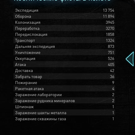
Экспедиция
13 754
Оборона
11 894
Колонизация
3945
Переработка
3270
Передислокация
1858
Транспорт
1324
Дальняя экспедиция
873
Уничтожение
751
Оккупация
526
Атака
405
Доставка
42
Забрать товар
36
Пожирание
9
Ракетная атака
4
Заражение лаборатории
2
Заражение рудника минералов
2
Шпионаж
1
Заражение шахты металла
1
Заражение скважины газа
1