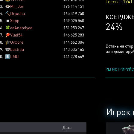
Тоссы - 1941
3.
👁️
Mr_Jor
196 114 151
4.
⛏️
Drjusha
165 319 750
КСЕРДЖ
5.
◽
Xepp
159 025 560
24%
6.
🍀
eeAnatolyee
151 950 267
7.
🏓
Vlad54
146 625 283
8.
🎓
OvCore
144 662 004
Встань на сто
9.
🐨
bastilia
143 535 165
или доминируй
0.
8️⃣
LMU
141 278 669
РЕГИСТРИРУЙС
Игрок 
Дата