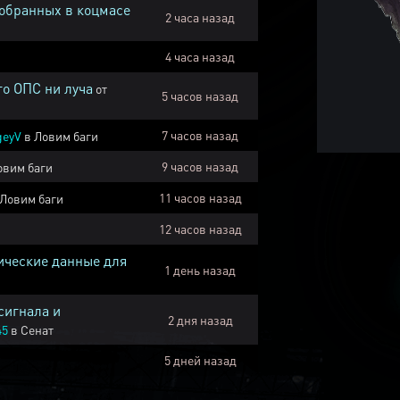
собранных в коцмасе
2 часа назад
4 часа назад
го ОПС ни луча
от
5 часов назад
7 часов назад
geyV
в
Ловим баги
9 часов назад
овим баги
11 часов назад
Ловим баги
12 часов назад
ические данные для
1 день назад
сигнала и
2 дня назад
45
в
Сенат
5 дней назад