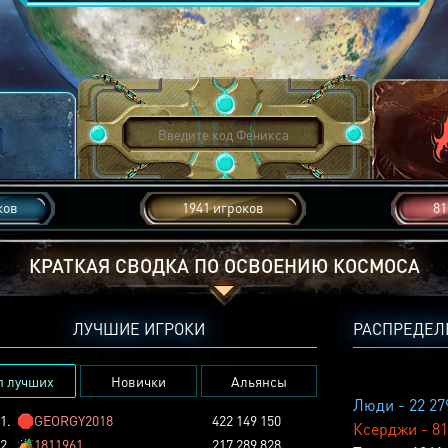
ков
1941 игроков
81
КРАТКАЯ СВОДКА ПО ОСВОЕНИЮ КОСМОСА
ЛУЧШИЕ ИГРОКИ
РАСПРЕДЕЛ
п лучших
Новички
Альянсы
Люди - 22 27
1.
🛑
GEORGY2018
422 149 150
Ксерджи - 81
2.
🏕️
1811961
217 289 828