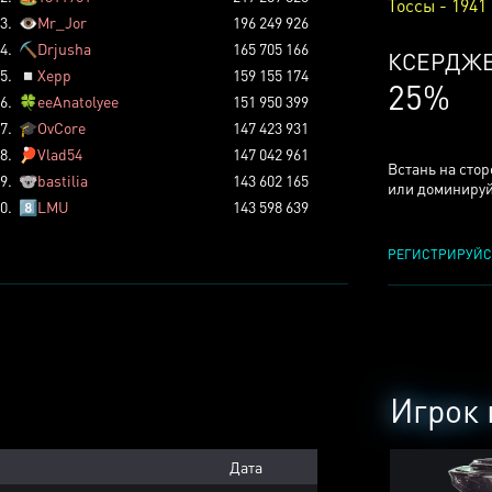
Тоссы - 1941
3.
👁️
Mr_Jor
196 249 926
4.
⛏️
Drjusha
165 705 166
ТОССОВ
5.
◽
Xepp
159 155 174
5%
6.
🍀
eeAnatolyee
151 950 399
7.
🎓
OvCore
147 423 931
8.
🏓
Vlad54
147 042 961
Встань на сто
9.
🐨
bastilia
143 602 165
или доминируй
0.
8️⃣
LMU
143 598 639
РЕГИСТРИРУЙС
Игрок 
Дата