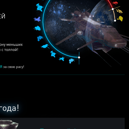
рону меньших
 с толпой!
Я
за свою расу!
года!