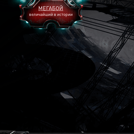
МЕГАБОЙ
величайший в истории
2893
2269
2240