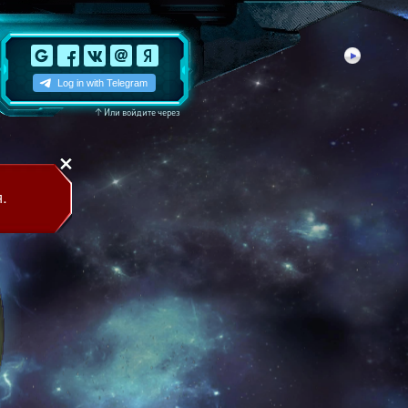
↑
Или войдите через
.