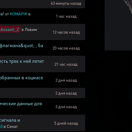
43 минуты назад
а!
от
KOMAPIK
в
1 час назад
Assault_Z
в
Ловим
12 часов назад
флагмана&quot; , ба
20 часов назад
есть трек к ней летит
21 час назад
собранных в коцмасе
2 дня назад
2 дня назад
ические данные для
3 дня назад
сигнала и
5 дней назад
45
в
Сенат