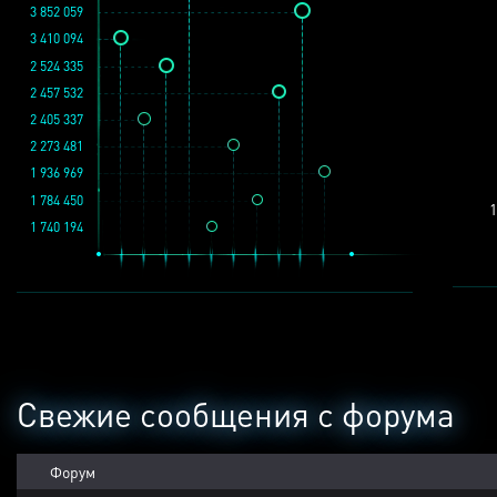
3 852 059
3 410 094
2 524 335
2 457 532
2 405 337
2 273 481
1 936 969
1 784 450
1
1 740 194
Свежие сообщения с форума
Форум