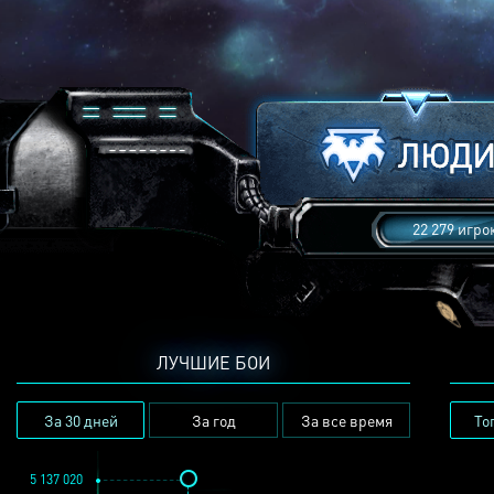
22 279 игро
ЛУЧШИЕ БОИ
За 30 дней
За год
За все время
То
5 137 020