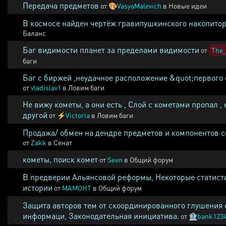
Передача предметов
от
🎨
VasyaMalevich
в
Новые идеи
В космосе найден чертёж гравипушкинского накопитор
Баланс
Баг видимости планет за пределами видимости
от
The_
баги
Баг с биржей ,неудачное расположение &quot;первого 
от
vladislav1
в
Ловим баги
Не вижу кометы, а они есть , Слой с кометами пропал , 
другой
от
⚡
Victoria
в
Ловим баги
Продажа/ обмен на дендре предметов и компонентов 
от
Zakk
в
Сенат
кометы, поиск комет
от
Seen
в
Общий форум
В предверии Альянсовой реформы, Некоторые статист
истории
от
MAMOHT
в
Общий форум
Защита авторов тем от скоординированного глушения 
информаци, Законодательная инициатива.
от
🏦
bank123