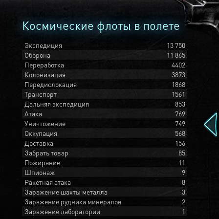
Космические флоты в полете
Экспедиция
13 750
Оборона
11 865
Переработка
4402
Колонизация
3873
Передислокация
1868
Транспорт
1561
Дальняя экспедиция
853
Атака
769
Уничтожение
749
Оккупация
568
Доставка
156
Забрать товар
85
Пожирание
11
Шпионаж
9
Ракетная атака
8
Заражение шахты металла
3
Заражение рудника минералов
2
Заражение лаборатории
1