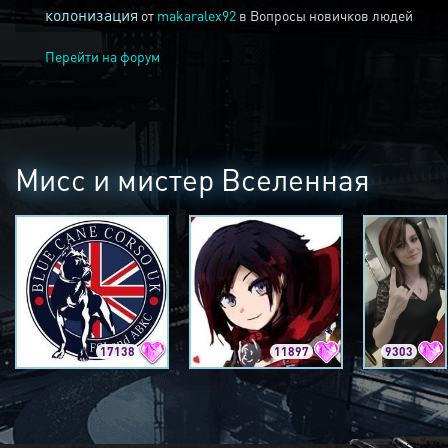
колонизация
от
makaralex92
в
Вопросы новичков людей
Перейти на форум
Мисс и мистер Вселенная
17138
11897
9303