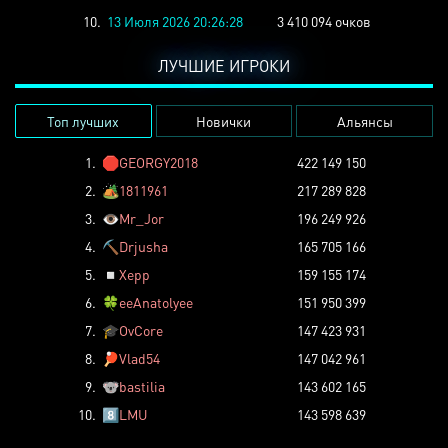
10.
13 Июля 2026 20:26:28
3 410 094 очков
ЛУЧШИЕ ИГРОКИ
Топ лучших
Новички
Альянсы
1.
🛑
GEORGY2018
422 149 150
2.
🏕️
1811961
217 289 828
3.
👁️
Mr_Jor
196 249 926
4.
⛏️
Drjusha
165 705 166
5.
◽
Xepp
159 155 174
6.
🍀
eeAnatolyee
151 950 399
7.
🎓
OvCore
147 423 931
8.
🏓
Vlad54
147 042 961
9.
🐨
bastilia
143 602 165
10.
8️⃣
LMU
143 598 639