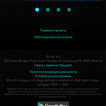
Правила проекта
Заблокированные игроки
Xcraft Inc
528 Seven Bridge Road Suite 116 East Stroudsburg PA 18301 Monroe
Связь с администрацией
Политика конфиденциальности
Условия использования
XCraft is a space strategy without installation: play right in your
browser.
2009 — 2526
Внимание: Этот сайт использует строго необходимые файлы cookie для обеспечения базовой
функциональности и безопасности. Личные данные не отслеживаются и не используются в
маркетинговых целях. Продолжая использовать этот сайт, вы соглашаетесь на использование этих
необходимых файлов cookie.