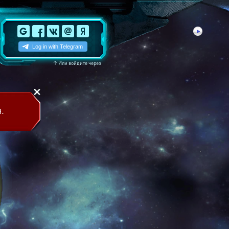
↑
Или войдите через
.