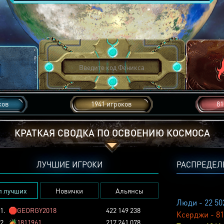
ков
1941 игроков
81
КРАТКАЯ СВОДКА ПО ОСВОЕНИЮ КОСМОСА
ЛУЧШИЕ ИГРОКИ
РАСПРЕДЕЛ
п лучших
Новички
Альянсы
Люди - 22 50
1.
🛑
GEORGY2018
422 149 238
Ксерджи - 81
2.
🏕️
1811961
217 241 078