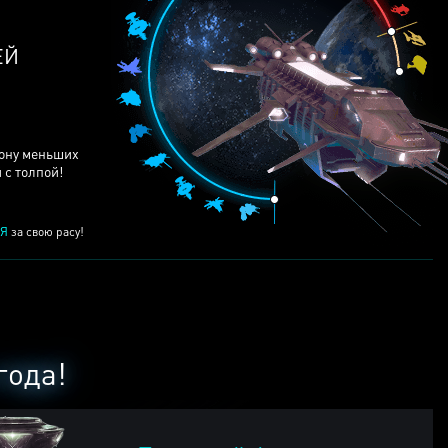
ЕЙ
рону меньших
 с толпой!
Я
за свою расу!
года!