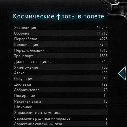
Космические флоты в полете
Экспедиция
13 758
Оборона
11 918
Переработка
4275
Колонизация
3902
Передислокация
1913
Транспорт
1535
Дальняя экспедиция
845
Уничтожение
755
Атака
600
Оккупация
562
Доставка
122
Забрать товар
70
Пожирание
15
Ракетная атака
13
Шпионаж
6
Заражение шахты металла
5
Заражение рудника минералов
2
Заражение скважины газа
1