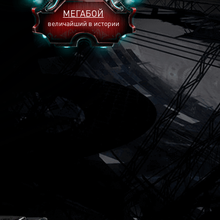
МЕГАБОЙ
величайший в истории
2893
2269
2240