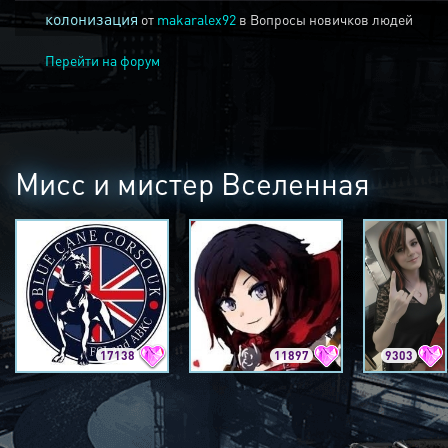
колонизация
от
makaralex92
в
Вопросы новичков людей
Перейти на форум
Мисс и мистер Вселенная
17138
11897
9303