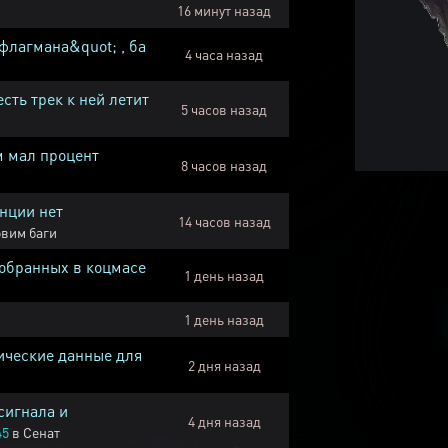
16 минут назад
флагмана&quot; , ба
4 часа назад
есть трек к ней летит
5 часов назад
м мал процент
8 часов назад
нции нет
14 часов назад
вим баги
собранных в коцмасе
1 день назад
1 день назад
ические данные для
2 дня назад
сигнала и
4 дня назад
45
в
Сенат