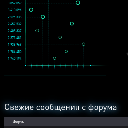
3 852 059
3 410 094
2 524 335
2 457 532
2 405 337
2 273 481
1 936 969
1 784 450
1
1 740 194
Свежие сообщения с форума
Форум