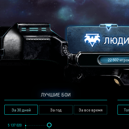
22 502 игро
ЛУЧШИЕ БОИ
За 30 дней
За год
За все время
То
5 137 020