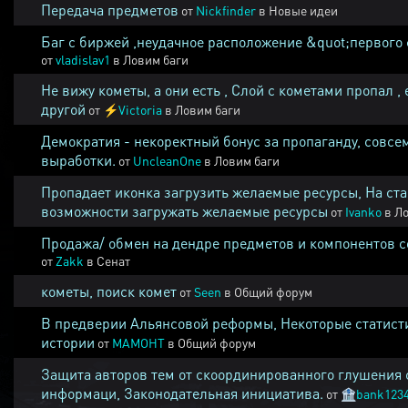
Передача предметов
от
Nickfinder
в
Новые идеи
Баг с биржей ,неудачное расположение &quot;первого 
от
vladislav1
в
Ловим баги
Не вижу кометы, а они есть , Слой с кометами пропал , 
другой
от
⚡
Victoria
в
Ловим баги
Демократия - некоректный бонус за пропаганду, совсе
выработки.
от
UncleanOne
в
Ловим баги
Пропадает иконка загрузить желаемые ресурсы, На ста
возможности загружать желаемые ресурсы
от
Ivanko
в
Ло
Продажа/ обмен на дендре предметов и компонентов 
от
Zakk
в
Сенат
кометы, поиск комет
от
Seen
в
Общий форум
В предверии Альянсовой реформы, Некоторые статист
истории
от
MAMOHT
в
Общий форум
Защита авторов тем от скоординированного глушения 
информаци, Законодательная инициатива.
от
🏦
bank123