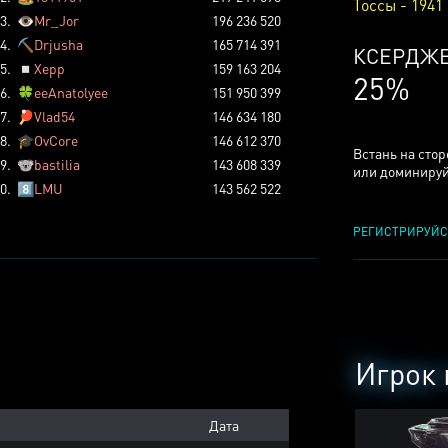
Тоссы - 1941
3.
👁️
Mr_Jor
196 236 520
4.
⛏️
Drjusha
165 714 391
КСЕРДЖ
5.
◽
Xepp
159 163 204
25%
6.
🍀
eeAnatolyee
151 950 399
7.
🏓
Vlad54
146 634 180
8.
🎓
OvCore
146 612 370
Встань на сто
9.
🐨
bastilia
143 608 339
или доминируй
0.
8️⃣
LMU
143 562 522
РЕГИСТРИРУЙС
Игрок 
Дата