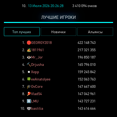
10.
13 Июля 2026 20:26:28
3 410 094 очков
ЛУЧШИЕ ИГРОКИ
Топ лучших
Новички
Альянсы
1.
🛑
GEORGY2018
422 148 743
2.
🏕️
1811961
217 321 355
3.
👁️
Mr_Jor
196 850 187
4.
⛏️
Drjusha
165 796 010
5.
◽
Xepp
159 245 842
6.
🍀
eeAnatolyee
152 063 763
7.
🎓
OvCore
147 667 600
8.
🏓
Vlad54
147 042 961
9.
8️⃣
LMU
143 727 231
10.
🐨
bastilia
143 616 664