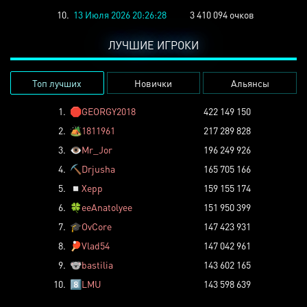
10.
13 Июля 2026 20:26:28
3 410 094 очков
ЛУЧШИЕ ИГРОКИ
Топ лучших
Новички
Альянсы
1.
🛑
GEORGY2018
422 149 150
2.
🏕️
1811961
217 289 828
3.
👁️
Mr_Jor
196 249 926
4.
⛏️
Drjusha
165 705 166
5.
◽
Xepp
159 155 174
6.
🍀
eeAnatolyee
151 950 399
7.
🎓
OvCore
147 423 931
8.
🏓
Vlad54
147 042 961
9.
🐨
bastilia
143 602 165
10.
8️⃣
LMU
143 598 639