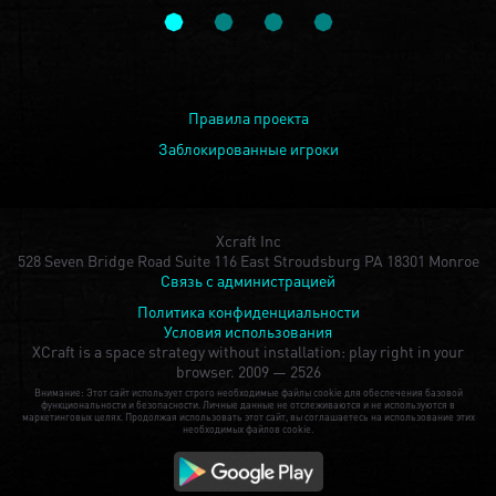
Правила проекта
Заблокированные игроки
Xcraft Inc
528 Seven Bridge Road Suite 116 East Stroudsburg PA 18301 Monroe
Связь с администрацией
Политика конфиденциальности
Условия использования
XCraft is a space strategy without installation: play right in your
browser.
2009 — 2526
Внимание: Этот сайт использует строго необходимые файлы cookie для обеспечения базовой
функциональности и безопасности. Личные данные не отслеживаются и не используются в
маркетинговых целях. Продолжая использовать этот сайт, вы соглашаетесь на использование этих
необходимых файлов cookie.