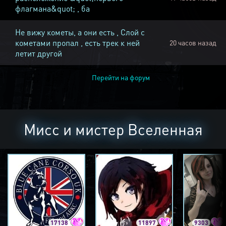
флагмана&quot; , ба
Не вижу кометы, а они есть , Слой с
кометами пропал , есть трек к ней
20 часов назад
летит другой
Перейти на форум
Мисс и мистер Вселенная
17138
11897
9303