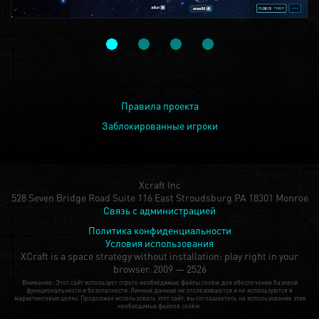
Правила проекта
Заблокированные игроки
Xcraft Inc
528 Seven Bridge Road Suite 116 East Stroudsburg PA 18301 Monroe
Связь с администрацией
Политика конфиденциальности
Условия использования
XCraft is a space strategy without installation: play right in your
browser.
2009 — 2526
Внимание: Этот сайт использует строго необходимые файлы cookie для обеспечения базовой
функциональности и безопасности. Личные данные не отслеживаются и не используются в
маркетинговых целях. Продолжая использовать этот сайт, вы соглашаетесь на использование этих
необходимых файлов cookie.