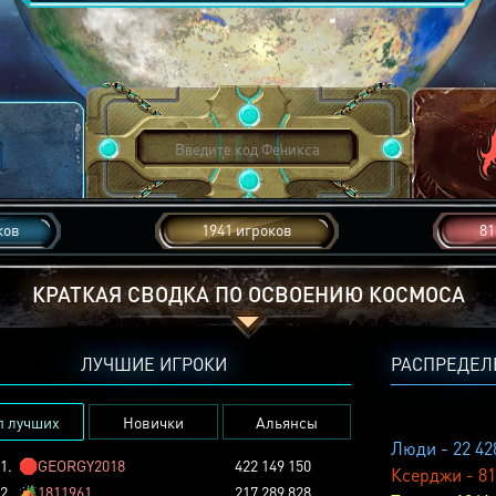
ков
1941 игроков
81
КРАТКАЯ СВОДКА ПО ОСВОЕНИЮ КОСМОСА
ЛУЧШИЕ ИГРОКИ
РАСПРЕДЕЛ
п лучших
Новички
Альянсы
Люди - 22 42
1.
🛑
GEORGY2018
422 149 150
Ксерджи - 81
2.
🏕️
1811961
217 289 828