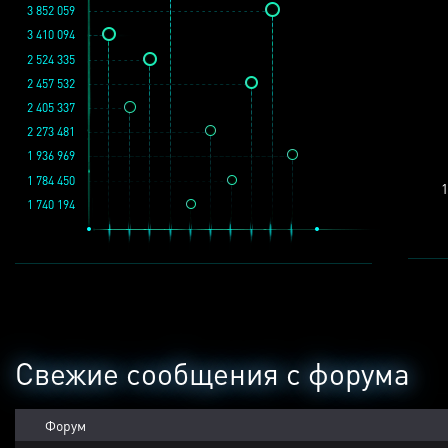
3 852 059
3 410 094
2 524 335
2 457 532
2 405 337
2 273 481
1 936 969
1 784 450
1
1 740 194
Свежие сообщения с форума
Форум