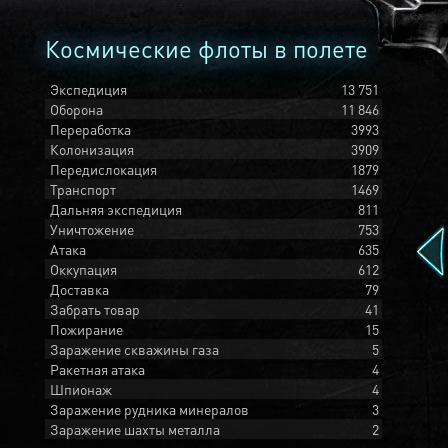
Космические флоты в полете
Экспедиция
13 751
Оборона
11 846
Переработка
3993
Колонизация
3909
Передислокация
1879
Транспорт
1469
Дальняя экспедиция
811
Уничтожение
753
Атака
635
Оккупация
612
Доставка
79
Забрать товар
41
Пожирание
15
Заражение скважины газа
5
Ракетная атака
4
Шпионаж
4
Заражение рудника минералов
3
Заражение шахты металла
2