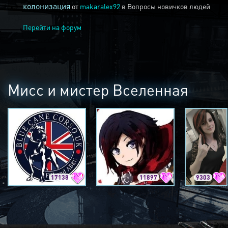
колонизация
от
makaralex92
в
Вопросы новичков людей
Перейти на форум
Мисс и мистер Вселенная
17138
11897
9303