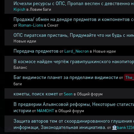
Исчезли ресурсы с ОПС, Пропал веспен с девственно 
Kipish
в
Ловим баги
Продажа/ обмен на дендре предметов и компонентов 
от
Roman-Lions
в
Сенат
ОПС пиратская пристань, Придумайте что ни будь с ни
Новые идеи
Передача предметов
от
Lord_Necron
в
Новые идеи
В космосе найден чертёж гравипушкинского накопитор
Баланс
Баг видимости планет за пределами видимости
от
The_
баги
кометы, поиск комет
от
Seen
в
Общий форум
В предверии Альянсовой реформы, Некоторые статист
истории
от
MAMOHT
в
Общий форум
Защита авторов тем от скоординированного глушения 
информаци, Законодательная инициатива.
от
🏦
bank123