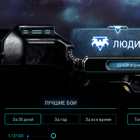
22 428 игро
ЛУЧШИЕ БОИ
За 30 дней
За год
За все время
То
5 137 020