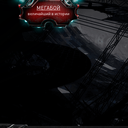
МЕГАБОЙ
величайший в истории
2893
2269
2240