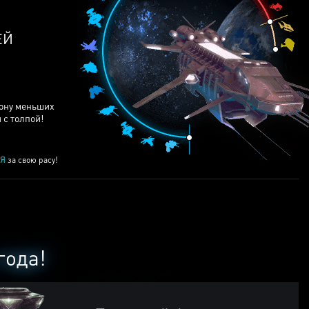
ЕЙ
рону меньших
 с толпой!
Я
за свою расу!
года!