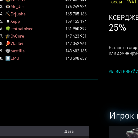
Тоссы - 1941
3.
👁️
Mr_Jor
196 249 926
4.
⛏️
Drjusha
165 705 166
КСЕРДЖ
5.
◽
Xepp
159 155 174
25%
6.
🍀
eeAnatolyee
151 950 399
7.
🎓
OvCore
147 423 931
8.
🏓
Vlad54
147 042 961
Встань на сто
9.
🐨
bastilia
143 602 165
или доминируй
0.
8️⃣
LMU
143 598 639
РЕГИСТРИРУЙС
Игрок 
Дата