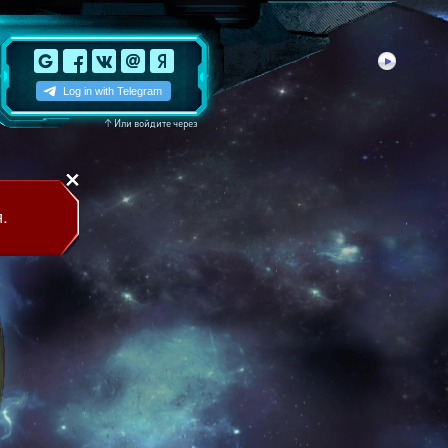
↑
Или войдите через
.