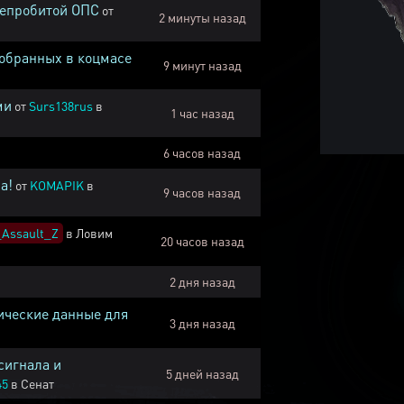
непробитой ОПС
от
2 минуты назад
собранных в коцмасе
9 минут назад
ми
от
Surs138rus
в
1 час назад
6 часов назад
а!
от
KOMAPIK
в
9 часов назад
Assault_Z
в
Ловим
20 часов назад
2 дня назад
ические данные для
3 дня назад
сигнала и
5 дней назад
45
в
Сенат