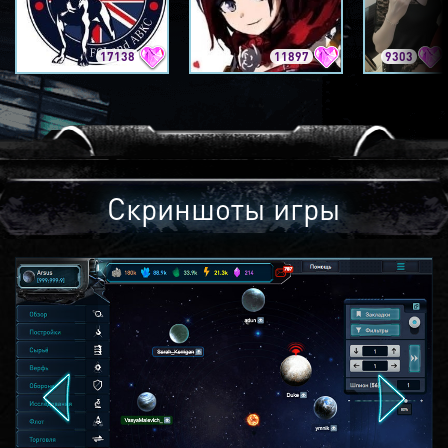
17138
11897
9303
Скриншоты игры