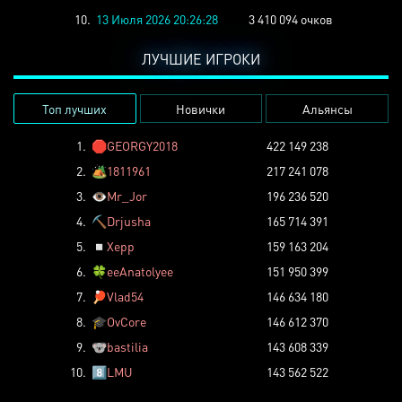
10.
13 Июля 2026 20:26:28
3 410 094 очков
ЛУЧШИЕ ИГРОКИ
Топ лучших
Новички
Альянсы
1.
🛑
GEORGY2018
422 149 238
2.
🏕️
1811961
217 241 078
3.
👁️
Mr_Jor
196 236 520
4.
⛏️
Drjusha
165 714 391
5.
◽
Xepp
159 163 204
6.
🍀
eeAnatolyee
151 950 399
7.
🏓
Vlad54
146 634 180
8.
🎓
OvCore
146 612 370
9.
🐨
bastilia
143 608 339
10.
8️⃣
LMU
143 562 522