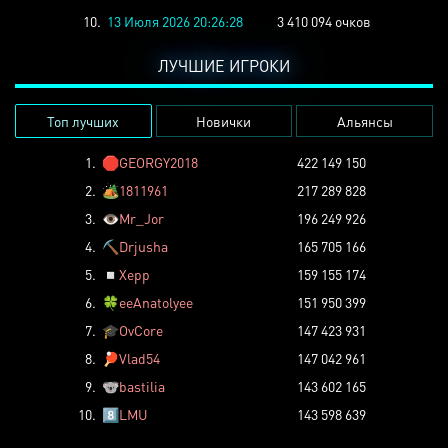
10.
13 Июля 2026 20:26:28
3 410 094 очков
ЛУЧШИЕ ИГРОКИ
Топ лучших
Новички
Альянсы
1.
🛑
GEORGY2018
422 149 150
2.
🏕️
1811961
217 289 828
3.
👁️
Mr_Jor
196 249 926
4.
⛏️
Drjusha
165 705 166
5.
◽
Xepp
159 155 174
6.
🍀
eeAnatolyee
151 950 399
7.
🎓
OvCore
147 423 931
8.
🏓
Vlad54
147 042 961
9.
🐨
bastilia
143 602 165
10.
8️⃣
LMU
143 598 639