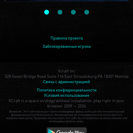
Правила проекта
Заблокированные игроки
Xcraft Inc
528 Seven Bridge Road Suite 116 East Stroudsburg PA 18301 Monroe
Связь с администрацией
Политика конфиденциальности
Условия использования
XCraft is a space strategy without installation: play right in your
browser.
2009 — 2526
Внимание: Этот сайт использует строго необходимые файлы cookie для обеспечения базовой
функциональности и безопасности. Личные данные не отслеживаются и не используются в
маркетинговых целях. Продолжая использовать этот сайт, вы соглашаетесь на использование этих
необходимых файлов cookie.