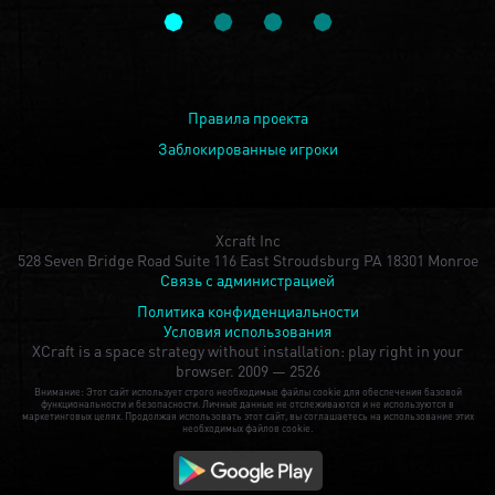
Правила проекта
Заблокированные игроки
Xcraft Inc
528 Seven Bridge Road Suite 116 East Stroudsburg PA 18301 Monroe
Связь с администрацией
Политика конфиденциальности
Условия использования
XCraft is a space strategy without installation: play right in your
browser.
2009 — 2526
Внимание: Этот сайт использует строго необходимые файлы cookie для обеспечения базовой
функциональности и безопасности. Личные данные не отслеживаются и не используются в
маркетинговых целях. Продолжая использовать этот сайт, вы соглашаетесь на использование этих
необходимых файлов cookie.