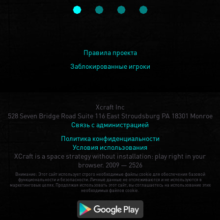
Правила проекта
Заблокированные игроки
Xcraft Inc
528 Seven Bridge Road Suite 116 East Stroudsburg PA 18301 Monroe
Связь с администрацией
Политика конфиденциальности
Условия использования
XCraft is a space strategy without installation: play right in your
browser.
2009 — 2526
Внимание: Этот сайт использует строго необходимые файлы cookie для обеспечения базовой
функциональности и безопасности. Личные данные не отслеживаются и не используются в
маркетинговых целях. Продолжая использовать этот сайт, вы соглашаетесь на использование этих
необходимых файлов cookie.