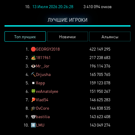
10.
13 Июля 2026 20:26:28
3 410 094 очков
ЛУЧШИЕ ИГРОКИ
Топ лучших
Новички
Альянсы
1.
🛑
GEORGY2018
422 149 295
2.
🏕️
1811961
217 238 683
3.
👁️
Mr_Jor
196 114 376
4.
⛏️
Drjusha
165 705 765
5.
◽
Xepp
159 123 078
6.
🍀
eeAnatolyee
151 950 267
7.
🏓
Vlad54
146 625 283
8.
🎓
OvCore
144 838 535
9.
🐨
bastilia
143 623 408
10.
8️⃣
LMU
143 049 274