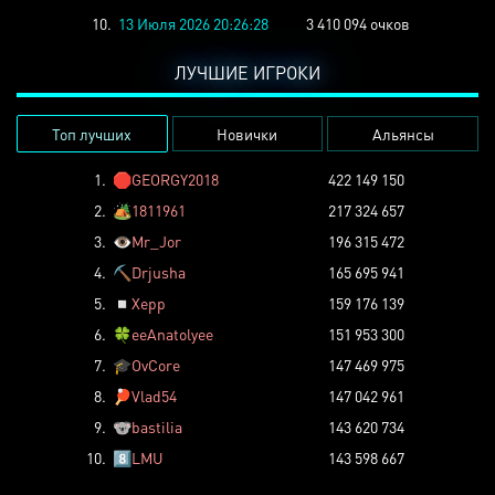
10.
13 Июля 2026 20:26:28
3 410 094 очков
ЛУЧШИЕ ИГРОКИ
Топ лучших
Новички
Альянсы
1.
🛑
GEORGY2018
422 149 150
2.
🏕️
1811961
217 324 657
3.
👁️
Mr_Jor
196 315 472
4.
⛏️
Drjusha
165 695 941
5.
◽
Xepp
159 176 139
6.
🍀
eeAnatolyee
151 953 300
7.
🎓
OvCore
147 469 975
8.
🏓
Vlad54
147 042 961
9.
🐨
bastilia
143 620 734
10.
8️⃣
LMU
143 598 667