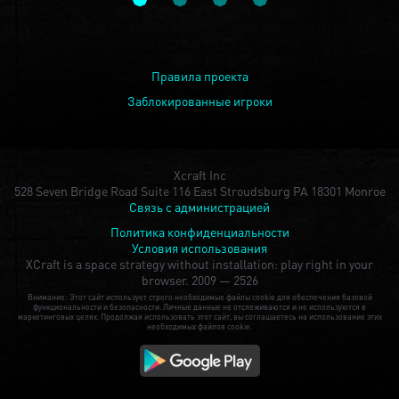
Правила проекта
Заблокированные игроки
Xcraft Inc
528 Seven Bridge Road Suite 116 East Stroudsburg PA 18301 Monroe
Связь с администрацией
Политика конфиденциальности
Условия использования
XCraft is a space strategy without installation: play right in your
browser.
2009 — 2526
Внимание: Этот сайт использует строго необходимые файлы cookie для обеспечения базовой
функциональности и безопасности. Личные данные не отслеживаются и не используются в
маркетинговых целях. Продолжая использовать этот сайт, вы соглашаетесь на использование этих
необходимых файлов cookie.