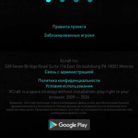
Правила проекта
Заблокированные игроки
Xcraft Inc
528 Seven Bridge Road Suite 116 East Stroudsburg PA 18301 Monroe
Связь с администрацией
Политика конфиденциальности
Условия использования
XCraft is a space strategy without installation: play right in your
browser.
2009 — 2526
Внимание: Этот сайт использует строго необходимые файлы cookie для обеспечения базовой
функциональности и безопасности. Личные данные не отслеживаются и не используются в
маркетинговых целях. Продолжая использовать этот сайт, вы соглашаетесь на использование этих
необходимых файлов cookie.