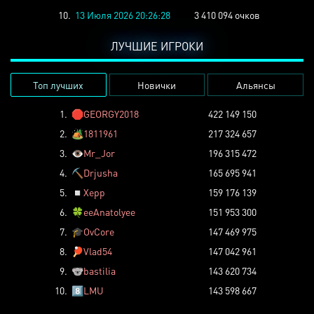
10.
13 Июля 2026 20:26:28
3 410 094 очков
ЛУЧШИЕ ИГРОКИ
Топ лучших
Новички
Альянсы
1.
🛑
GEORGY2018
422 149 150
2.
🏕️
1811961
217 324 657
3.
👁️
Mr_Jor
196 315 472
4.
⛏️
Drjusha
165 695 941
5.
◽
Xepp
159 176 139
6.
🍀
eeAnatolyee
151 953 300
7.
🎓
OvCore
147 469 975
8.
🏓
Vlad54
147 042 961
9.
🐨
bastilia
143 620 734
10.
8️⃣
LMU
143 598 667