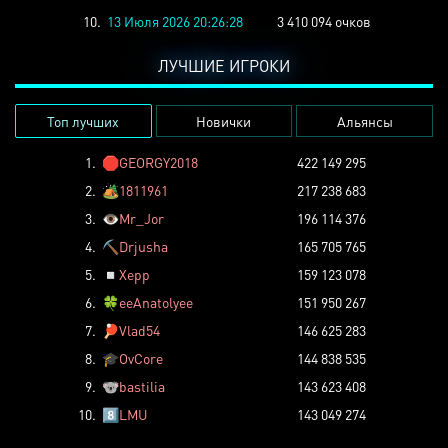
10.
13 Июля 2026 20:26:28
3 410 094 очков
ЛУЧШИЕ ИГРОКИ
Топ лучших
Новички
Альянсы
1.
🛑
GEORGY2018
422 149 295
2.
🏕️
1811961
217 238 683
3.
👁️
Mr_Jor
196 114 376
4.
⛏️
Drjusha
165 705 765
5.
◽
Xepp
159 123 078
6.
🍀
eeAnatolyee
151 950 267
7.
🏓
Vlad54
146 625 283
8.
🎓
OvCore
144 838 535
9.
🐨
bastilia
143 623 408
10.
8️⃣
LMU
143 049 274