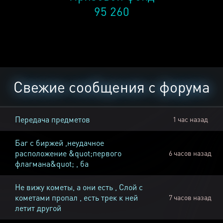
95 260
Свежие сообщения с форума
Передача предметов
1 час назад
Баг с биржей ,неудачное
расположение &quot;первого
6 часов назад
флагмана&quot; , ба
Не вижу кометы, а они есть , Слой с
кометами пропал , есть трек к ней
7 часов назад
летит другой