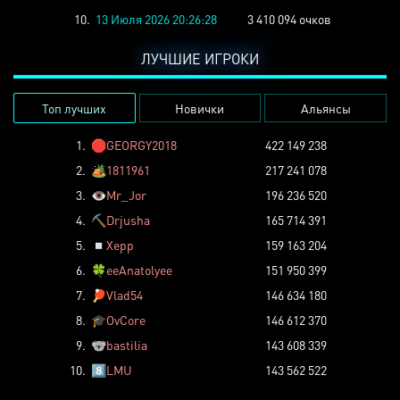
10.
13 Июля 2026 20:26:28
3 410 094 очков
ЛУЧШИЕ ИГРОКИ
Топ лучших
Новички
Альянсы
1.
🛑
GEORGY2018
422 149 238
2.
🏕️
1811961
217 241 078
3.
👁️
Mr_Jor
196 236 520
4.
⛏️
Drjusha
165 714 391
5.
◽
Xepp
159 163 204
6.
🍀
eeAnatolyee
151 950 399
7.
🏓
Vlad54
146 634 180
8.
🎓
OvCore
146 612 370
9.
🐨
bastilia
143 608 339
10.
8️⃣
LMU
143 562 522