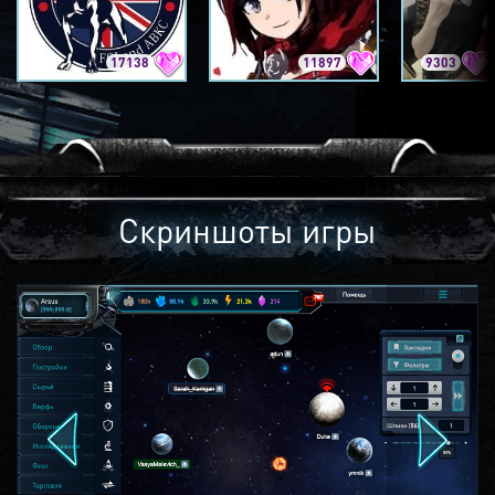
17138
11897
9303
Скриншоты игры