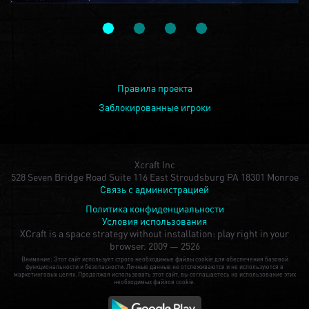
Правила проекта
Заблокированные игроки
Xcraft Inc
528 Seven Bridge Road Suite 116 East Stroudsburg PA 18301 Monroe
Связь с администрацией
Политика конфиденциальности
Условия использования
XCraft is a space strategy without installation: play right in your
browser.
2009 — 2526
Внимание: Этот сайт использует строго необходимые файлы cookie для обеспечения базовой
функциональности и безопасности. Личные данные не отслеживаются и не используются в
маркетинговых целях. Продолжая использовать этот сайт, вы соглашаетесь на использование этих
необходимых файлов cookie.