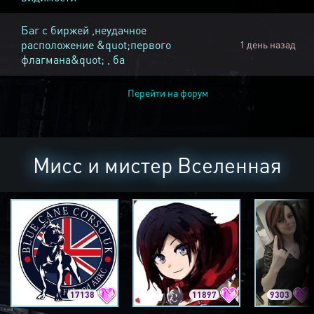
Баг с биржей ,неудачное
расположение &quot;первого
1 день назад
флагмана&quot; , ба
Перейти на форум
Мисс и мистер Вселенная
17138
11897
9303