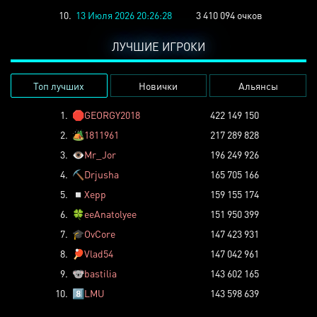
10.
13 Июля 2026 20:26:28
3 410 094 очков
ЛУЧШИЕ ИГРОКИ
Топ лучших
Новички
Альянсы
1.
🛑
GEORGY2018
422 149 150
2.
🏕️
1811961
217 289 828
3.
👁️
Mr_Jor
196 249 926
4.
⛏️
Drjusha
165 705 166
5.
◽
Xepp
159 155 174
6.
🍀
eeAnatolyee
151 950 399
7.
🎓
OvCore
147 423 931
8.
🏓
Vlad54
147 042 961
9.
🐨
bastilia
143 602 165
10.
8️⃣
LMU
143 598 639