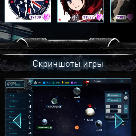
17138
11897
9303
Скриншоты игры