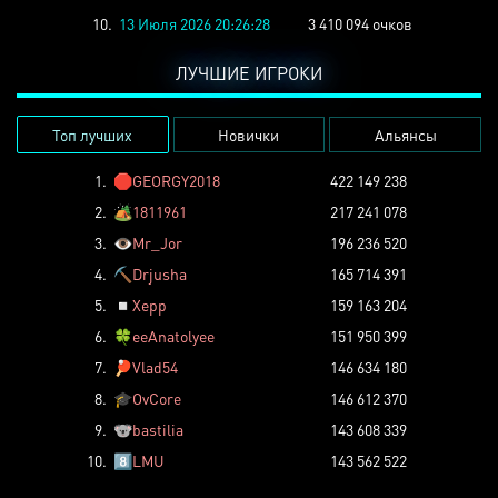
10.
13 Июля 2026 20:26:28
3 410 094 очков
ЛУЧШИЕ ИГРОКИ
Топ лучших
Новички
Альянсы
1.
🛑
GEORGY2018
422 149 238
2.
🏕️
1811961
217 241 078
3.
👁️
Mr_Jor
196 236 520
4.
⛏️
Drjusha
165 714 391
5.
◽
Xepp
159 163 204
6.
🍀
eeAnatolyee
151 950 399
7.
🏓
Vlad54
146 634 180
8.
🎓
OvCore
146 612 370
9.
🐨
bastilia
143 608 339
10.
8️⃣
LMU
143 562 522