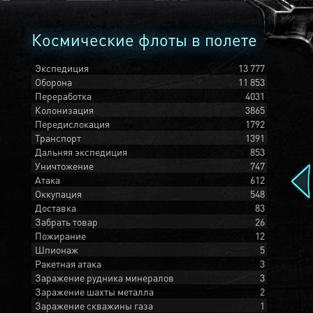
Космические флоты в полете
Экспедиция
13 777
Оборона
11 853
Переработка
4031
Колонизация
3865
Передислокация
1792
Транспорт
1391
Дальняя экспедиция
853
Уничтожение
747
Атака
612
Оккупация
548
Доставка
83
Забрать товар
26
Пожирание
12
Шпионаж
5
Ракетная атака
3
Заражение рудника минералов
3
Заражение шахты металла
2
Заражение скважины газа
1