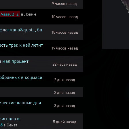
9 часов назад
Assault_Z
в
Ловим
10 часов назад
флагмана&quot; , ба
18 часов назад
есть трек к ней летит
19 часов назад
м мал процент
22 часа назад
собранных в коцмасе
2 дня назад
2 дня назад
ические данные для
3 дня назад
сигнала и
5 дней назад
45
в
Сенат