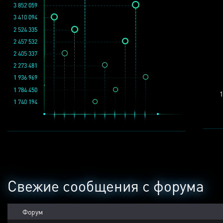
3 852 059
3 410 094
2 524 335
2 457 532
2 405 337
2 273 481
1 936 969
1 784 450
1
1 740 194
Свежие сообщения с форума
Форум