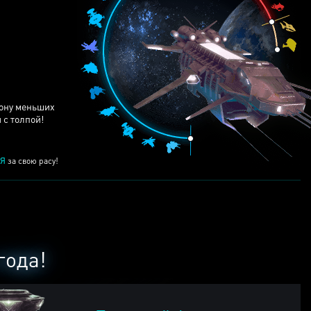
ЕЙ
рону меньших
 с толпой!
Я
за свою расу!
года!