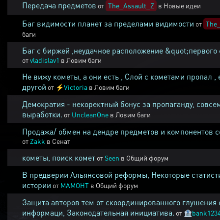
Передача предметов
от
The_Assault_Z
в
Новые идеи
Баг видимости планет за пределами видимости
от
The_
баги
Баг с биржей ,неудачное расположение &quot;первого 
от
vladislav1
в
Ловим баги
Не вижу кометы, а они есть , Слой с кометами пропал , 
другой
от
⚡
Victoria
в
Ловим баги
Демократия - некоректный бонус за пропаганду, совсе
выработки.
от
UncleanOne
в
Ловим баги
Продажа/ обмен на дендре предметов и компонентов 
от
Zakk
в
Сенат
кометы, поиск комет
от
Seen
в
Общий форум
В предверии Альянсовой реформы, Некоторые статист
истории
от
MAMOHT
в
Общий форум
Защита авторов тем от скоординированного глушения 
информаци, Законодательная инициатива.
от
🏦
bank123