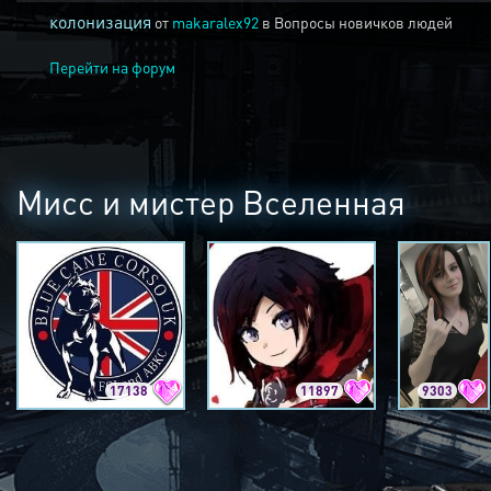
колонизация
от
makaralex92
в
Вопросы новичков людей
Перейти на форум
Мисс и мистер Вселенная
17138
11897
9303