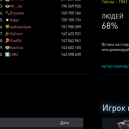
Тоссы - 1941
3.
👁️
Mr_Jor
196 249 926
4.
⛏️
Drjusha
165 705 166
КСЕРДЖ
5.
◽
Xepp
159 155 174
25%
6.
🍀
eeAnatolyee
151 950 399
7.
🎓
OvCore
147 423 931
8.
🏓
Vlad54
147 042 961
Встань на сто
9.
🐨
bastilia
143 602 165
или доминируй
0.
8️⃣
LMU
143 598 639
РЕГИСТРИРУЙС
Игрок 
Дата