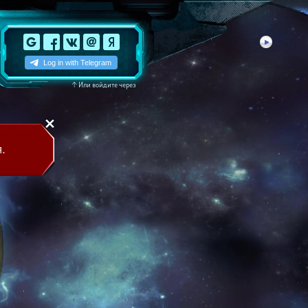
↑
Или войдите через
.