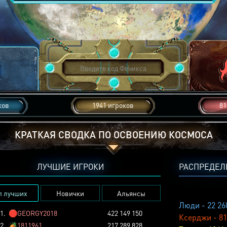
ков
1941 игроков
81
КРАТКАЯ СВОДКА ПО ОСВОЕНИЮ КОСМОСА
ЛУЧШИЕ ИГРОКИ
РАСПРЕДЕЛ
п лучших
Новички
Альянсы
Люди - 22 26
1.
🛑
GEORGY2018
422 149 150
Ксерджи - 81
2.
🏕️
1811961
217 289 828