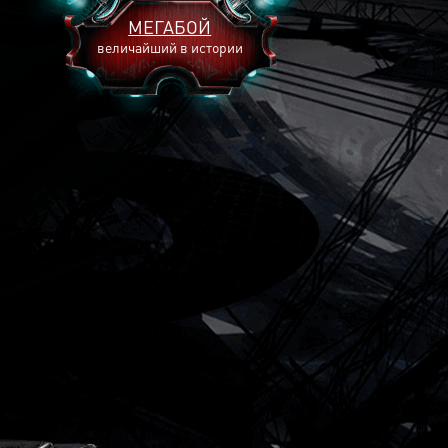
МЕГАБОЙ
величайший в истории
2893
2269
2240