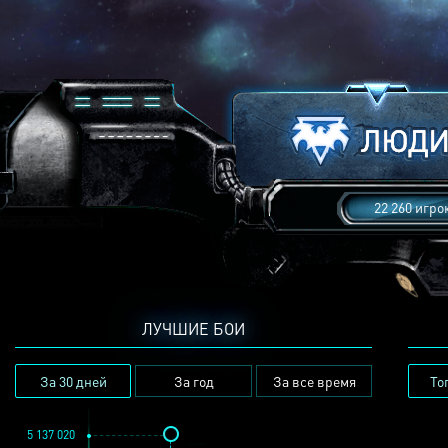
22 260 игро
ЛУЧШИЕ БОИ
За 30 дней
За год
За все время
То
5 137 020