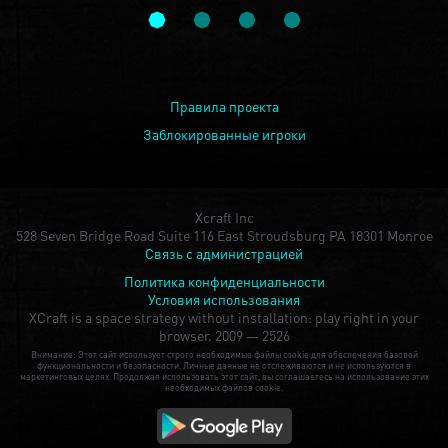
Правила проекта
Заблокированные игроки
Xcraft Inc
528 Seven Bridge Road Suite 116 East Stroudsburg PA 18301 Monroe
Связь с администрацией
Политика конфиденциальности
Условия использования
XCraft is a space strategy without installation: play right in your
browser.
2009 — 2526
Внимание: Этот сайт использует строго необходимые файлы cookie для обеспечения базовой
функциональности и безопасности. Личные данные не отслеживаются и не используются в
маркетинговых целях. Продолжая использовать этот сайт, вы соглашаетесь на использование этих
необходимых файлов cookie.