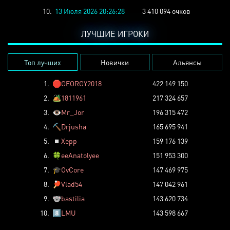
10.
13 Июля 2026 20:26:28
3 410 094 очков
ЛУЧШИЕ ИГРОКИ
Топ лучших
Новички
Альянсы
1.
🛑
GEORGY2018
422 149 150
2.
🏕️
1811961
217 324 657
3.
👁️
Mr_Jor
196 315 472
4.
⛏️
Drjusha
165 695 941
5.
◽
Xepp
159 176 139
6.
🍀
eeAnatolyee
151 953 300
7.
🎓
OvCore
147 469 975
8.
🏓
Vlad54
147 042 961
9.
🐨
bastilia
143 620 734
10.
8️⃣
LMU
143 598 667