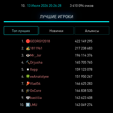
10.
13 Июля 2026 20:26:28
3 410 094 очков
ЛУЧШИЕ ИГРОКИ
Топ лучших
Новички
Альянсы
1.
🛑
GEORGY2018
422 149 295
2.
🏕️
1811961
217 238 683
3.
👁️
Mr_Jor
196 114 376
4.
⛏️
Drjusha
165 705 765
5.
◽
Xepp
159 123 078
6.
🍀
eeAnatolyee
151 950 267
7.
🏓
Vlad54
146 625 283
8.
🎓
OvCore
144 838 535
9.
🐨
bastilia
143 623 408
10.
8️⃣
LMU
143 049 274