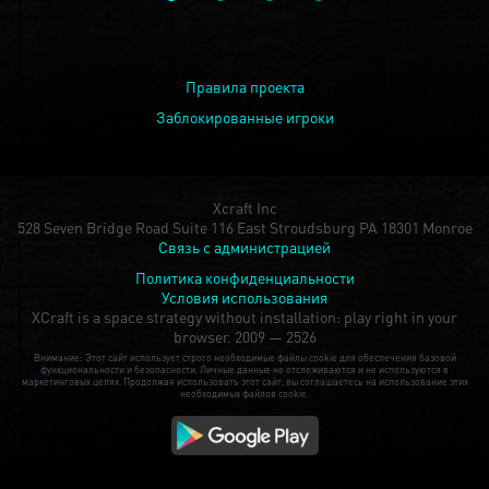
Правила проекта
Заблокированные игроки
Xcraft Inc
528 Seven Bridge Road Suite 116 East Stroudsburg PA 18301 Monroe
Связь с администрацией
Политика конфиденциальности
Условия использования
XCraft is a space strategy without installation: play right in your
browser.
2009 — 2526
Внимание: Этот сайт использует строго необходимые файлы cookie для обеспечения базовой
функциональности и безопасности. Личные данные не отслеживаются и не используются в
маркетинговых целях. Продолжая использовать этот сайт, вы соглашаетесь на использование этих
необходимых файлов cookie.