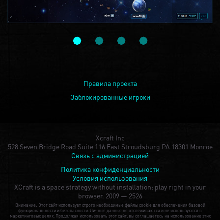
Правила проекта
Заблокированные игроки
Xcraft Inc
528 Seven Bridge Road Suite 116 East Stroudsburg PA 18301 Monroe
Связь с администрацией
Политика конфиденциальности
Условия использования
XCraft is a space strategy without installation: play right in your
browser.
2009 — 2526
Внимание: Этот сайт использует строго необходимые файлы cookie для обеспечения базовой
функциональности и безопасности. Личные данные не отслеживаются и не используются в
маркетинговых целях. Продолжая использовать этот сайт, вы соглашаетесь на использование этих