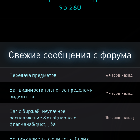
95 260
Свежие сообщения с форума
Передача предметов
6 часов назад
Баг видимости планет за пределами
7 часов назад
видимости
Баг с биржей ,неудачное
расположение &quot;первого
15 часов назад
флагмана&quot; , ба
Не вижу кометы, а они есть , Слой с