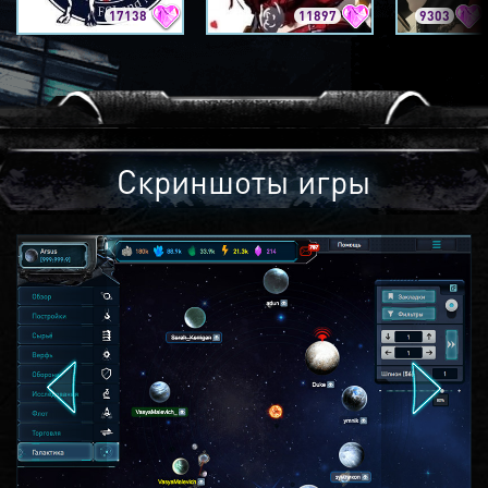
17138
11897
9303
Скриншоты игры