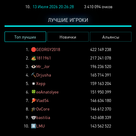
10.
13 Июля 2026 20:26:28
3 410 094 очков
ЛУЧШИЕ ИГРОКИ
Топ лучших
Новички
Альянсы
1.
🛑
GEORGY2018
422 149 238
2.
🏕️
1811961
217 241 078
3.
👁️
Mr_Jor
196 236 520
4.
⛏️
Drjusha
165 714 391
5.
◽
Xepp
159 163 204
6.
🍀
eeAnatolyee
151 950 399
7.
🏓
Vlad54
146 634 180
8.
🎓
OvCore
146 612 370
9.
🐨
bastilia
143 608 339
10.
8️⃣
LMU
143 562 522