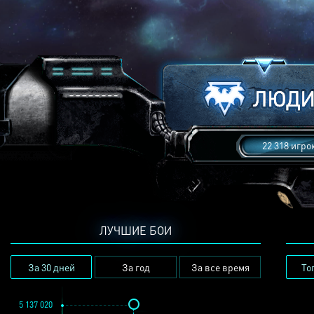
22 318 игро
ЛУЧШИЕ БОИ
За 30 дней
За год
За все время
То
5 137 020