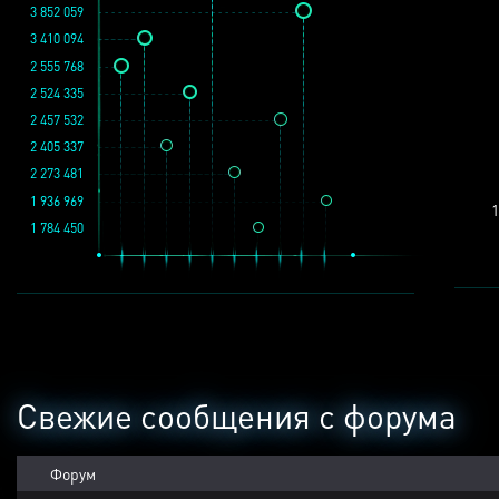
3 852 059
3 410 094
2 555 768
2 524 335
2 457 532
2 405 337
2 273 481
1 936 969
1
1 784 450
Свежие сообщения с форума
Форум