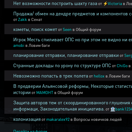
Нет возможности построить шахту газа
от
⚡
Victoria
в
Ло
Продажа/ обмен на дендре предметов и компонентов 
от
Zakk
в
Сенат
кометы, поиск комет
от
Seen
в
Общий форум
Игрок Месть спиливает ОПС но при этом не видно ни е
amobi
в
Ловим баги
планирование отправки, планирование отправки
от
Ser
Странные доклады по урону по структуре ОПС
от
ChiGo
в
Невозможно попасть в трек полета
от
hellox
в
Ловим баги
В предверии Альянсовой реформы, Некоторые статист
истории
от
MAMOHT
в
Общий форум
Защита авторов тем от скоординированного глушения 
информаци, Законодательная инициатива.
от
🏦
bank123
колонизация
от
makaralex92
в
Вопросы новичков людей
Перейти на форум