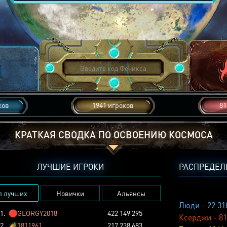
ков
1941 игроков
81
КРАТКАЯ СВОДКА ПО ОСВОЕНИЮ КОСМОСА
ЛУЧШИЕ ИГРОКИ
РАСПРЕДЕЛ
п лучших
Новички
Альянсы
Люди - 22 31
1.
🛑
GEORGY2018
422 149 295
Ксерджи - 81
2.
🏕️
1811961
217 238 683