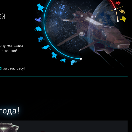
ЕЙ
рону меньших
 с толпой!
Я
за свою расу!
года!