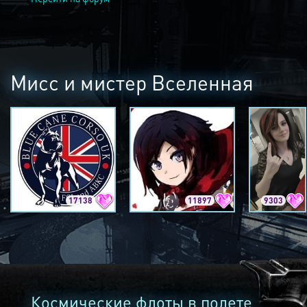
Мисс и мистер Вселенная
17138
11897
9303
Космические флоты в полете