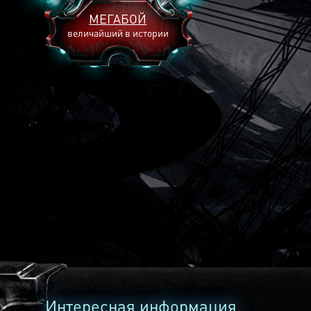
МЕГАБОЙ
величайший в истории
2893
2269
2240
Интересная информация