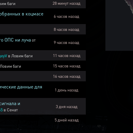
28 минут назад
вим баги
собранных в коцмасе
6 часов назад
8 часов назад
го ОПС ни луча
от
9 часов назад
11 часов назад
geyV
в
Ловим баги
15 часов назад
Ловим баги
16 часов назад
ические данные для
1 день назад
сигнала и
3 дня назад
45
в
Сенат
5 дней назад