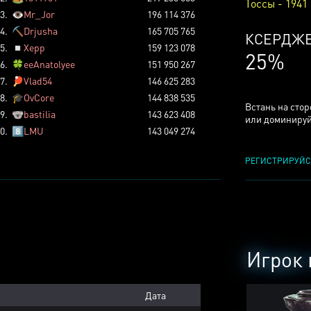
Тоссы - 1941
3.
👁️
Mr_Jor
196 114 376
4.
⛏️
Drjusha
165 705 765
КСЕРДЖ
5.
◽
Xepp
159 123 078
25%
6.
🍀
eeAnatolyee
151 950 267
7.
🏓
Vlad54
146 625 283
8.
🎓
OvCore
144 838 535
Встань на сто
9.
🐨
bastilia
143 623 408
или доминируй
0.
8️⃣
LMU
143 049 274
РЕГИСТРИРУЙС
Игрок 
Дата