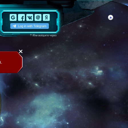
↑
Или войдите через
.