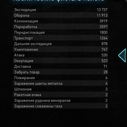
Экспедиция
13 737
Оборона
11 913
Колонизация
3919
Переработка
3597
Передислокация
1800
Транспорт
1264
Дальняя экспедиция
878
Уничтожение
747
Атака
530
Оккупация
523
Доставка
71
Забрать товар
28
Пожирание
6
Заражение шахты металла
4
Шпионаж
3
Ракетная атака
2
Заражение рудника минералов
2
Заражение скважины газа
2