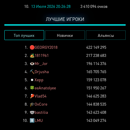
10.
13 Июля 2026 20:26:28
3 410 094 очков
ЛУЧШИЕ ИГРОКИ
Топ лучших
Новички
Альянсы
1.
🛑
GEORGY2018
422 149 295
2.
🏕️
1811961
217 238 683
3.
👁️
Mr_Jor
196 114 376
4.
⛏️
Drjusha
165 705 765
5.
◽
Xepp
159 123 078
6.
🍀
eeAnatolyee
151 950 267
7.
🏓
Vlad54
146 625 283
8.
🎓
OvCore
144 838 535
9.
🐨
bastilia
143 623 408
10.
8️⃣
LMU
143 049 274