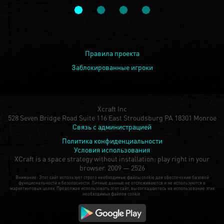
Правила проекта
Заблокированные игроки
Xcraft Inc
528 Seven Bridge Road Suite 116 East Stroudsburg PA 18301 Monroe
Связь с администрацией
Политика конфиденциальности
Условия использования
XCraft is a space strategy without installation: play right in your
browser.
2009 — 2526
Внимание: Этот сайт использует строго необходимые файлы cookie для обеспечения базовой
функциональности и безопасности. Личные данные не отслеживаются и не используются в
маркетинговых целях. Продолжая использовать этот сайт, вы соглашаетесь на использование этих
необходимых файлов cookie.