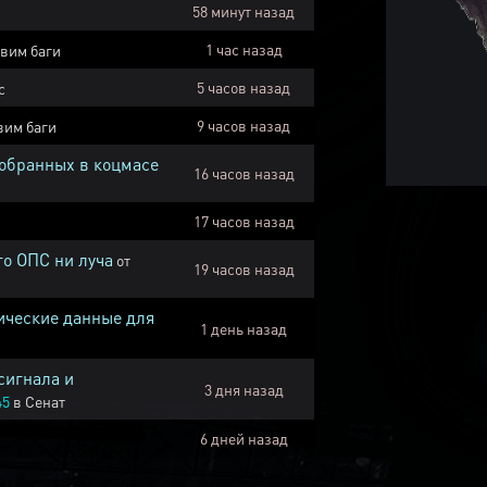
58 минут назад
1 час назад
вим баги
5 часов назад
с
9 часов назад
вим баги
собранных в коцмасе
16 часов назад
17 часов назад
го ОПС ни луча
от
19 часов назад
ические данные для
1 день назад
сигнала и
3 дня назад
45
в
Сенат
6 дней назад