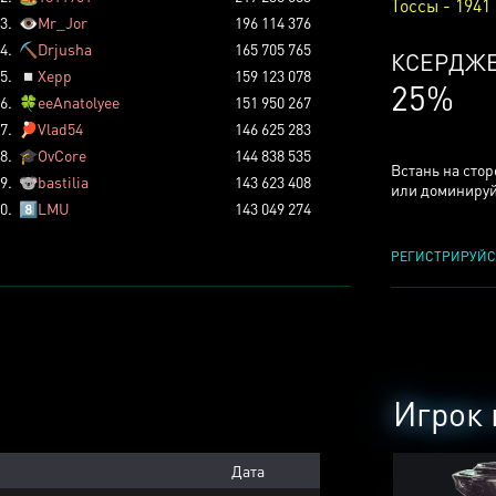
Тоссы - 1941
3.
👁️
Mr_Jor
196 114 376
4.
⛏️
Drjusha
165 705 765
КСЕРДЖ
5.
◽
Xepp
159 123 078
25%
6.
🍀
eeAnatolyee
151 950 267
7.
🏓
Vlad54
146 625 283
8.
🎓
OvCore
144 838 535
Встань на сто
9.
🐨
bastilia
143 623 408
или доминируй
0.
8️⃣
LMU
143 049 274
РЕГИСТРИРУЙС
Игрок 
Дата