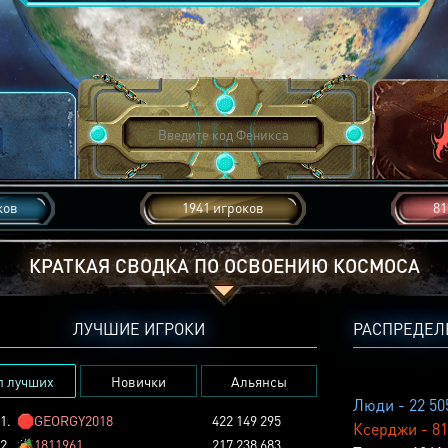
ков
1941 игроков
81
КРАТКАЯ СВОДКА ПО ОСВОЕНИЮ КОСМОСА
ЛУЧШИЕ ИГРОКИ
РАСПРЕДЕЛ
п лучших
Новички
Альянсы
Люди - 22 50
1.
🛑
GEORGY2018
422 149 295
Ксерджи - 81
2.
🏕️
1811961
217 238 683