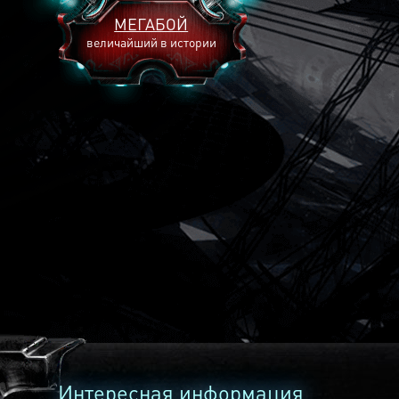
МЕГАБОЙ
величайший в истории
2893
2269
2240
Интересная информация