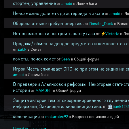
отортен, управление
от
amobi
в
Ловим баги
Невозможно долететь до астероида в экспе
от
amobi
в
Ло
Оборона отныне требует энергию.
от
Donald_Duck
в
Балан
Нет возможности построить шахту газа
от
⚡
Victoria
в
Ло
Продажа/ обмен на дендре предметов и компонентов 
от
Zakk
в
Сенат
кометы, поиск комет
от
Seen
в
Общий форум
Игрок Месть спиливает ОПС но при этом не видно ни е
amobi
в
Ловим баги
В предверии Альянсовой реформы, Некоторые статист
истории
от
MAMOHT
в
Общий форум
Защита авторов тем от скоординированного глушения 
информаци, Законодательная инициатива.
от
🏦
bank123
колонизация
от
makaralex92
в
Вопросы новичков людей
Перейти на форум