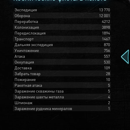
Экспедиция
13 770
Оборона
12 001
Переработка
4212
Колонизация
3898
Передислокация
1894
Транспорт
1467
Дальняя экспедиция
870
Уничтожение
756
Атака
557
Оккупация
530
Доставка
109
Забрать товар
28
Пожирание
10
Ракетная атака
5
Заражение скважины газа
5
Заражение шахты металла
4
Шпионаж
2
Заражение рудника минералов
1