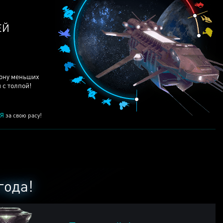
ЕЙ
рону меньших
 с толпой!
Я
за свою расу!
года!