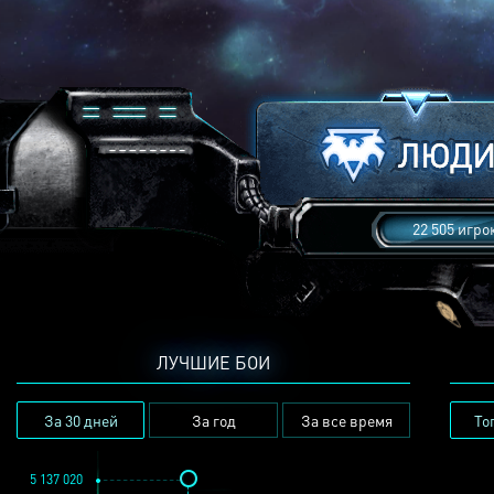
22 505 игро
ЛУЧШИЕ БОИ
За 30 дней
За год
За все время
То
5 137 020