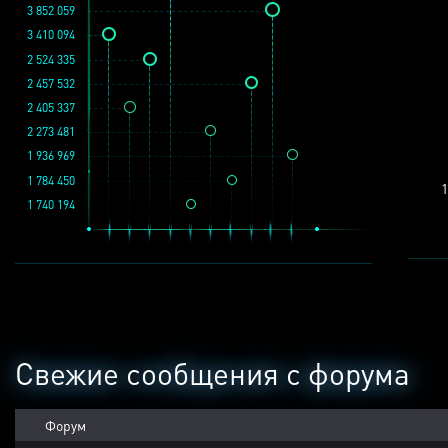
3 852 059
3 410 094
2 524 335
2 457 532
2 405 337
2 273 481
1 936 969
1 784 450
1
1 740 194
Свежие сообщения с форума
Форум