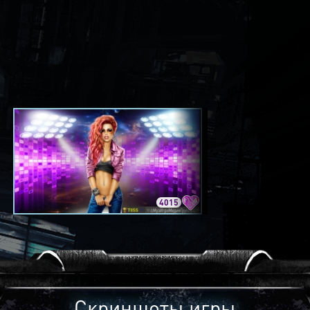
4015
3420
Скриншоты игры