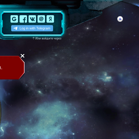
↑
Или войдите через
.