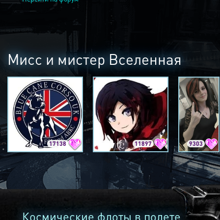
Мисс и мистер Вселенная
17138
11897
9303
Космические флоты в полете