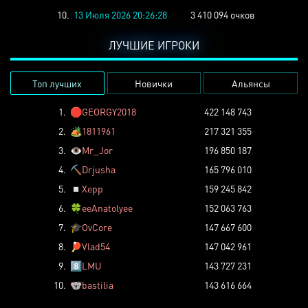
10.
13 Июля 2026 20:26:28
3 410 094 очков
ЛУЧШИЕ ИГРОКИ
Топ лучших
Новички
Альянсы
1.
🛑
GEORGY2018
422 148 743
2.
🏕️
1811961
217 321 355
3.
👁️
Mr_Jor
196 850 187
4.
⛏️
Drjusha
165 796 010
5.
◽
Xepp
159 245 842
6.
🍀
eeAnatolyee
152 063 763
7.
🎓
OvCore
147 667 600
8.
🏓
Vlad54
147 042 961
9.
8️⃣
LMU
143 727 231
10.
🐨
bastilia
143 616 664