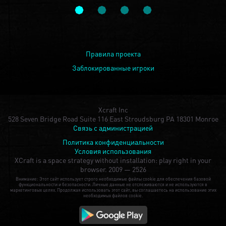
Правила проекта
Заблокированные игроки
Xcraft Inc
528 Seven Bridge Road Suite 116 East Stroudsburg PA 18301 Monroe
Связь с администрацией
Политика конфиденциальности
Условия использования
XCraft is a space strategy without installation: play right in your
browser.
2009 — 2526
Внимание: Этот сайт использует строго необходимые файлы cookie для обеспечения базовой
функциональности и безопасности. Личные данные не отслеживаются и не используются в
маркетинговых целях. Продолжая использовать этот сайт, вы соглашаетесь на использование этих
необходимых файлов cookie.