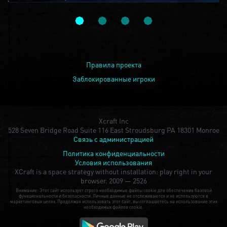
Правила проекта
Заблокированные игроки
Xcraft Inc
528 Seven Bridge Road Suite 116 East Stroudsburg PA 18301 Monroe
Связь с администрацией
Политика конфиденциальности
Условия использования
XCraft is a space strategy without installation: play right in your
browser.
2009 — 2526
Внимание: Этот сайт использует строго необходимые файлы cookie для обеспечения базовой
функциональности и безопасности. Личные данные не отслеживаются и не используются в
маркетинговых целях. Продолжая использовать этот сайт, вы соглашаетесь на использование этих
необходимых файлов cookie.