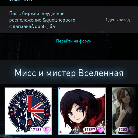
Баг с биржей ,неудачное
расположение &quot;первого
1 день назад
флагмана&quot; , ба
Перейти на форум
Мисс и мистер Вселенная
17138
11897
9303