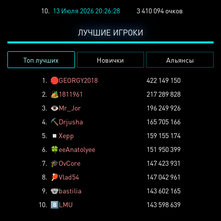
10.
13 Июля 2026 20:26:28
3 410 094 очков
ЛУЧШИЕ ИГРОКИ
Топ лучших
Новички
Альянсы
1.
🛑
GEORGY2018
422 149 150
2.
🏕️
1811961
217 289 828
3.
👁️
Mr_Jor
196 249 926
4.
⛏️
Drjusha
165 705 166
5.
◽
Xepp
159 155 174
6.
🍀
eeAnatolyee
151 950 399
7.
🎓
OvCore
147 423 931
8.
🏓
Vlad54
147 042 961
9.
🐨
bastilia
143 602 165
10.
8️⃣
LMU
143 598 639