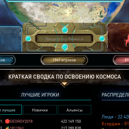
ков
1941 игроков
81
КРАТКАЯ СВОДКА ПО ОСВОЕНИЮ КОСМОСА
ЛУЧШИЕ ИГРОКИ
РАСПРЕДЕЛ
п лучших
Новички
Альянсы
Люди - 22 42
1.
🛑
GEORGY2018
422 149 150
Ксерджи - 81
2.
🏕️
1811961
217 289 828