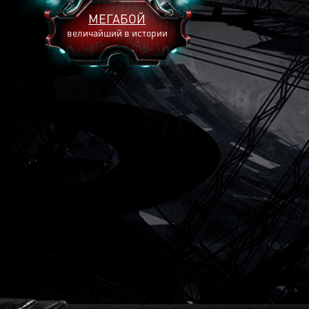
МЕГАБОЙ
величайший в истории
2893
2269
2240