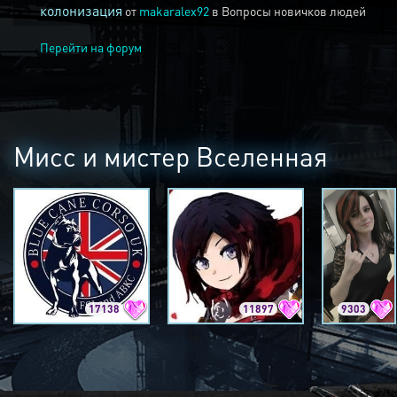
колонизация
от
makaralex92
в
Вопросы новичков людей
Перейти на форум
Мисс и мистер Вселенная
17138
11897
9303