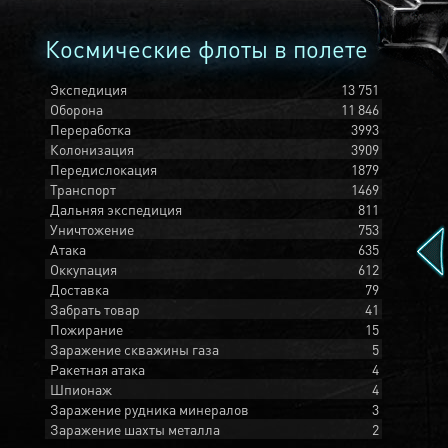
Космические флоты в полете
Экспедиция
13 751
Оборона
11 846
Переработка
3993
Колонизация
3909
Передислокация
1879
Транспорт
1469
Дальняя экспедиция
811
Уничтожение
753
Атака
635
Оккупация
612
Доставка
79
Забрать товар
41
Пожирание
15
Заражение скважины газа
5
Ракетная атака
4
Шпионаж
4
Заражение рудника минералов
3
Заражение шахты металла
2