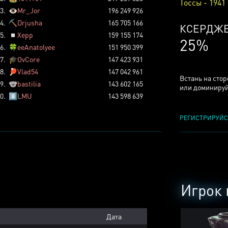
Тоссы - 1941
3.
👁️
Mr_Jor
196 249 926
4.
⛏️
Drjusha
165 705 166
КСЕРДЖ
5.
◽
Xepp
159 155 174
25%
6.
🍀
eeAnatolyee
151 950 399
7.
🎓
OvCore
147 423 931
8.
🏓
Vlad54
147 042 961
Встань на сто
9.
🐨
bastilia
143 602 165
или доминируй
0.
8️⃣
LMU
143 598 639
РЕГИСТРИРУЙС
Игрок 
Дата