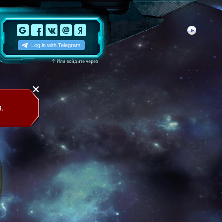
↑
Или войдите через
.