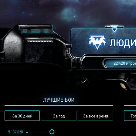
22 428 игро
ЛУЧШИЕ БОИ
За 30 дней
За год
За все время
То
5 137 020