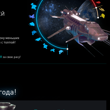
ЕЙ
рону меньших
 с толпой!
Я
за свою расу!
года!