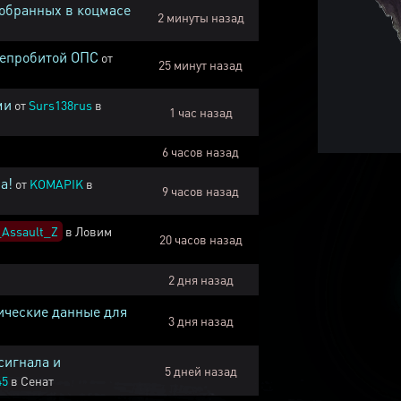
собранных в коцмасе
2 минуты назад
непробитой ОПС
от
25 минут назад
ми
от
Surs138rus
в
1 час назад
6 часов назад
а!
от
KOMAPIK
в
9 часов назад
Assault_Z
в
Ловим
20 часов назад
2 дня назад
ические данные для
3 дня назад
сигнала и
5 дней назад
45
в
Сенат