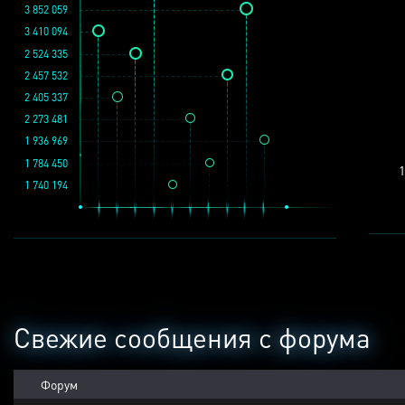
3 852 059
3 410 094
2 524 335
2 457 532
2 405 337
2 273 481
1 936 969
1 784 450
1
1 740 194
Свежие сообщения с форума
Форум