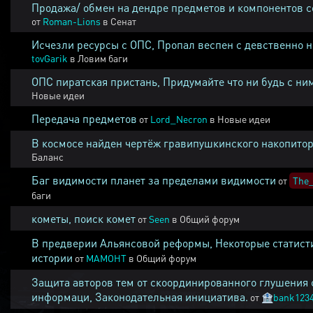
Продажа/ обмен на дендре предметов и компонентов 
от
Roman-Lions
в
Сенат
Исчезли ресурсы с ОПС, Пропал веспен с девственно 
tovGarik
в
Ловим баги
ОПС пиратская пристань, Придумайте что ни будь с ни
Новые идеи
Передача предметов
от
Lord_Necron
в
Новые идеи
В космосе найден чертёж гравипушкинского накопитор
Баланс
Баг видимости планет за пределами видимости
от
The_
баги
кометы, поиск комет
от
Seen
в
Общий форум
В предверии Альянсовой реформы, Некоторые статист
истории
от
MAMOHT
в
Общий форум
Защита авторов тем от скоординированного глушения 
информаци, Законодательная инициатива.
от
🏦
bank123