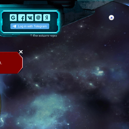
↑
Или войдите через
.