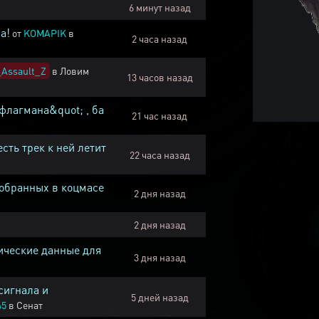
6 минут назад
а!
от
KOMAPIK
в
2 часа назад
Assault_Z
в
Ловим
13 часов назад
флагмана&quot; , ба
21 час назад
есть трек к ней летит
22 часа назад
собранных в коцмасе
2 дня назад
2 дня назад
ические данные для
3 дня назад
сигнала и
5 дней назад
45
в
Сенат