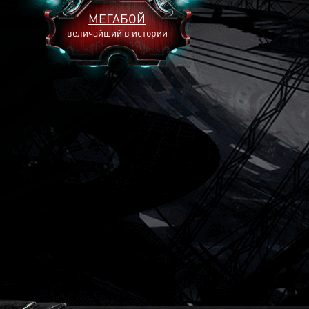
МЕГАБОЙ
величайший в истории
2893
2269
2240