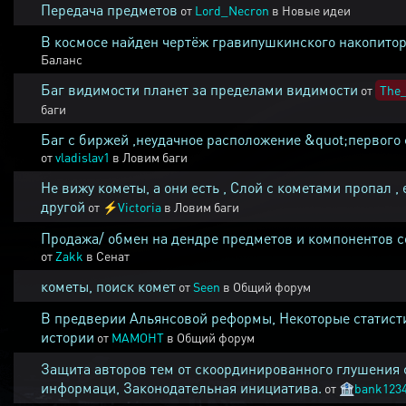
Передача предметов
от
Lord_Necron
в
Новые идеи
В космосе найден чертёж гравипушкинского накопитор
Баланс
Баг видимости планет за пределами видимости
от
The_
баги
Баг с биржей ,неудачное расположение &quot;первого 
от
vladislav1
в
Ловим баги
Не вижу кометы, а они есть , Слой с кометами пропал , 
другой
от
⚡
Victoria
в
Ловим баги
Продажа/ обмен на дендре предметов и компонентов 
от
Zakk
в
Сенат
кометы, поиск комет
от
Seen
в
Общий форум
В предверии Альянсовой реформы, Некоторые статист
истории
от
MAMOHT
в
Общий форум
Защита авторов тем от скоординированного глушения 
информаци, Законодательная инициатива.
от
🏦
bank123