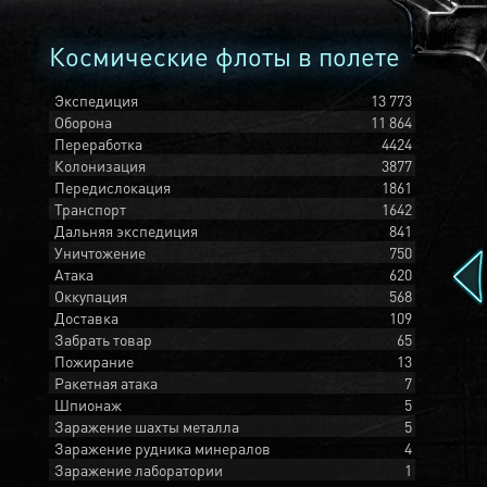
Космические флоты в полете
Экспедиция
13 773
Оборона
11 864
Переработка
4424
Колонизация
3877
Передислокация
1861
Транспорт
1642
Дальняя экспедиция
841
Уничтожение
750
Атака
620
Оккупация
568
Доставка
109
Забрать товар
65
Пожирание
13
Ракетная атака
7
Шпионаж
5
Заражение шахты металла
5
Заражение рудника минералов
4
Заражение лаборатории
1