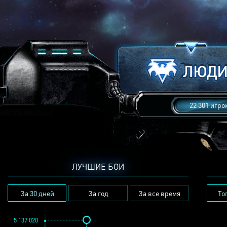
22 301 игро
ЛУЧШИЕ БОИ
За 30 дней
За год
За все время
То
5 137 020