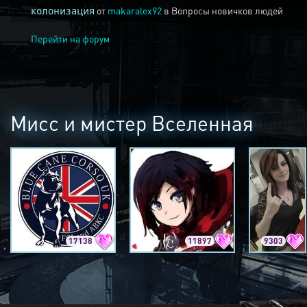
колонизация
от
makaralex92
в
Вопросы новичков людей
Перейти на форум
Мисс и мистер Вселенная
17138
11897
9303