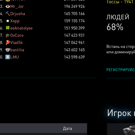
Тоссы - 1941
3.
👁️
Mr_Jor
196 249 926
4.
⛏️
Drjusha
165 705 166
КСЕРДЖ
5.
◽
Xepp
159 155 174
25%
6.
🍀
eeAnatolyee
151 950 399
7.
🎓
OvCore
147 423 931
8.
🏓
Vlad54
147 042 961
Встань на сто
9.
🐨
bastilia
143 602 165
или доминируй
0.
8️⃣
LMU
143 598 639
РЕГИСТРИРУЙС
Игрок 
Дата