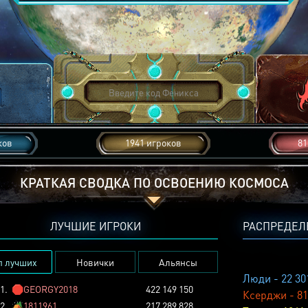
ков
1941 игроков
81
КРАТКАЯ СВОДКА ПО ОСВОЕНИЮ КОСМОСА
ЛУЧШИЕ ИГРОКИ
РАСПРЕДЕЛ
п лучших
Новички
Альянсы
Люди - 22 30
1.
🛑
GEORGY2018
422 149 150
Ксерджи - 81
2.
🏕️
1811961
217 289 828