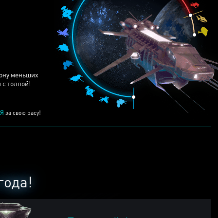
ЕЙ
рону меньших
 с толпой!
Я
за свою расу!
года!