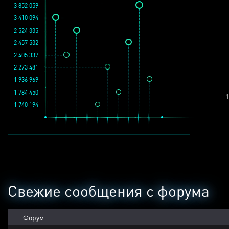
3 852 059
3 410 094
2 524 335
2 457 532
2 405 337
2 273 481
1 936 969
1 784 450
1
1 740 194
Свежие сообщения с форума
Форум