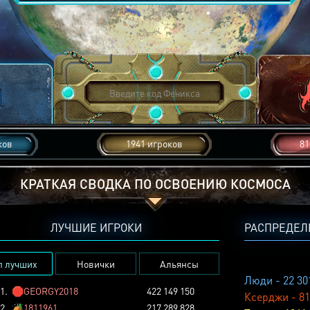
ков
1941 игроков
81
КРАТКАЯ СВОДКА ПО ОСВОЕНИЮ КОСМОСА
ЛУЧШИЕ ИГРОКИ
РАСПРЕДЕЛ
п лучших
Новички
Альянсы
Люди - 22 30
1.
🛑
GEORGY2018
422 149 150
Ксерджи - 81
2.
🏕️
1811961
217 289 828