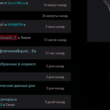
ми
от
Surs138rus
в
14 минут назад
24 минуты назад
а!
от
KOMAPIK
в
2 часа назад
Assault_Z
в
Ловим
13 часов назад
флагмана&quot; , ба
21 час назад
собранных в коцмасе
2 дня назад
2 дня назад
ические данные для
3 дня назад
сигнала и
5 дней назад
45
в
Сенат