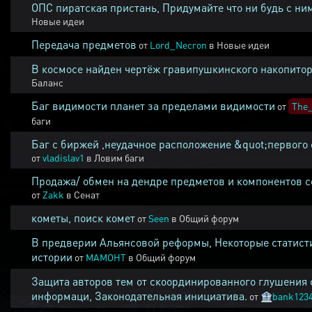
ОПС пиратская пристань, Придумайте что ни будь с ни
Новые идеи
Передача предметов
от
Lord_Necron
в
Новые идеи
В космосе найден чертёж гравипушкинского накопитор
Баланс
Баг видимости планет за пределами видимости
от
The_
баги
Баг с биржей ,неудачное расположение &quot;первого 
от
vladislav1
в
Ловим баги
Продажа/ обмен на дендре предметов и компонентов 
от
Zakk
в
Сенат
кометы, поиск комет
от
Seen
в
Общий форум
В предверии Альянсовой реформы, Некоторые статист
истории
от
MAMOHT
в
Общий форум
Защита авторов тем от скоординированного глушения 
информаци, Законодательная инициатива.
от
🏦
bank123