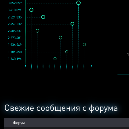
3 852 059
3 410 094
2 524 335
2 457 532
2 405 337
2 273 481
1 936 969
1 784 450
1
1 740 194
Свежие сообщения с форума
Форум