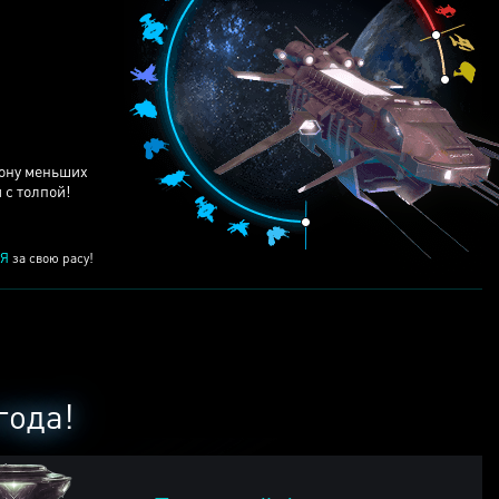
ЕЙ
рону меньших
 с толпой!
Я
за свою расу!
года!