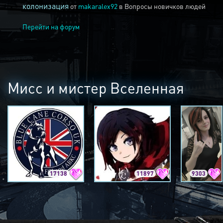
колонизация
от
makaralex92
в
Вопросы новичков людей
Перейти на форум
Мисс и мистер Вселенная
17138
11897
9303