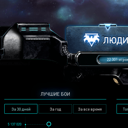
22 301 игро
ЛУЧШИЕ БОИ
За 30 дней
За год
За все время
То
5 137 020