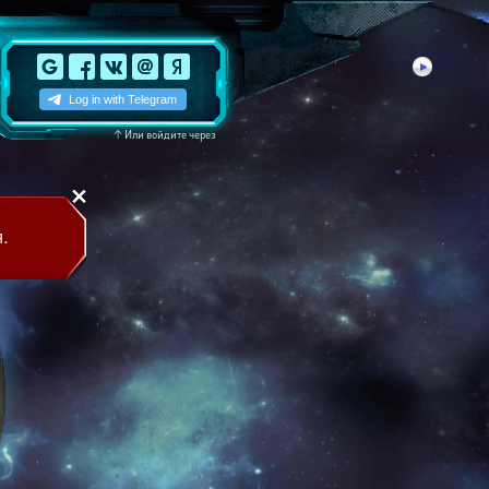
↑
Или войдите через
.