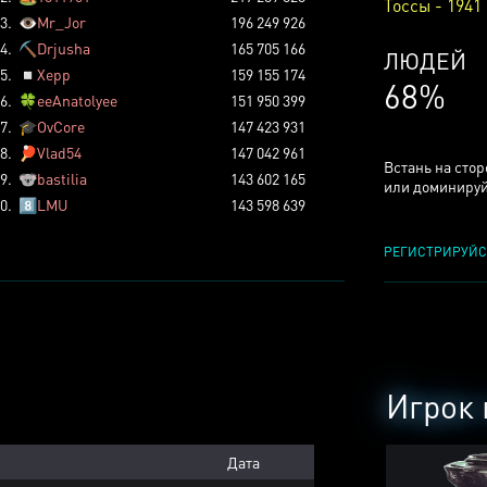
Тоссы - 1941
3.
👁️
Mr_Jor
196 249 926
4.
⛏️
Drjusha
165 705 166
КСЕРДЖ
5.
◽
Xepp
159 155 174
25%
6.
🍀
eeAnatolyee
151 950 399
7.
🎓
OvCore
147 423 931
8.
🏓
Vlad54
147 042 961
Встань на сто
9.
🐨
bastilia
143 602 165
или доминируй
0.
8️⃣
LMU
143 598 639
РЕГИСТРИРУЙС
Игрок 
Дата