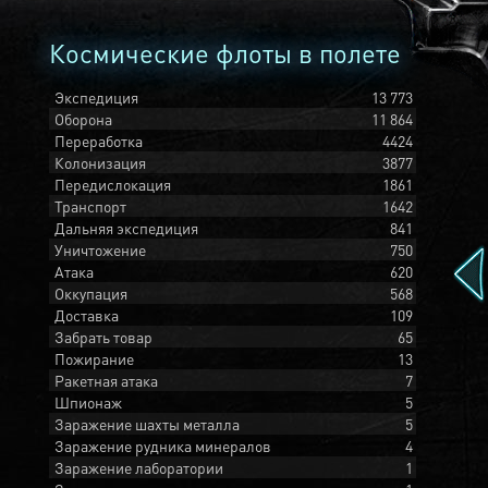
Космические флоты в полете
Экспедиция
13 773
Оборона
11 864
Переработка
4424
Колонизация
3877
Передислокация
1861
Транспорт
1642
Дальняя экспедиция
841
Уничтожение
750
Атака
620
Оккупация
568
Доставка
109
Забрать товар
65
Пожирание
13
Ракетная атака
7
Шпионаж
5
Заражение шахты металла
5
Заражение рудника минералов
4
Заражение лаборатории
1