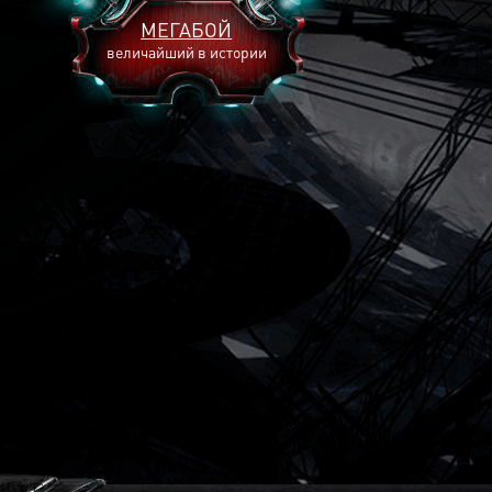
МЕГАБОЙ
величайший в истории
2893
2269
2240