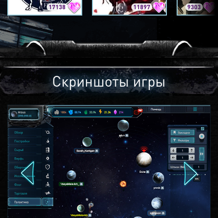
17138
11897
9303
Скриншоты игры