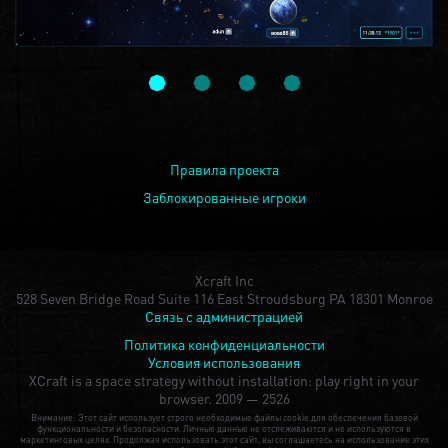
Правила проекта
Заблокированные игроки
Xcraft Inc
528 Seven Bridge Road Suite 116 East Stroudsburg PA 18301 Monroe
Связь с администрацией
Политика конфиденциальности
Условия использования
XCraft is a space strategy without installation: play right in your
browser.
2009 — 2526
Внимание: Этот сайт использует строго необходимые файлы cookie для обеспечения базовой
функциональности и безопасности. Личные данные не отслеживаются и не используются в
маркетинговых целях. Продолжая использовать этот сайт, вы соглашаетесь на использование этих