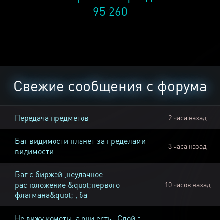
95 260
Свежие сообщения с форума
Передача предметов
2 часа назад
Баг видимости планет за пределами
3 часа назад
видимости
Баг с биржей ,неудачное
расположение &quot;первого
10 часов назад
флагмана&quot; , ба
Не вижу кометы, а они есть , Слой с