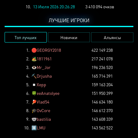
10.
13 Июля 2026 20:26:28
3 410 094 очков
ЛУЧШИЕ ИГРОКИ
Топ лучших
Новички
Альянсы
1.
🛑
GEORGY2018
422 149 238
2.
🏕️
1811961
217 241 078
3.
👁️
Mr_Jor
196 236 520
4.
⛏️
Drjusha
165 714 391
5.
◽
Xepp
159 163 204
6.
🍀
eeAnatolyee
151 950 399
7.
🏓
Vlad54
146 634 180
8.
🎓
OvCore
146 612 370
9.
🐨
bastilia
143 608 339
10.
8️⃣
LMU
143 562 522