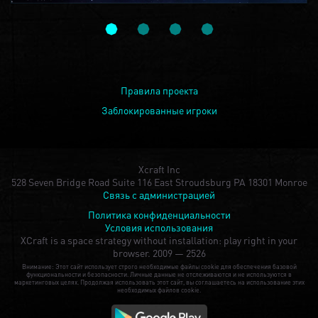
Правила проекта
Заблокированные игроки
Xcraft Inc
528 Seven Bridge Road Suite 116 East Stroudsburg PA 18301 Monroe
Связь с администрацией
Политика конфиденциальности
Условия использования
XCraft is a space strategy without installation: play right in your
browser.
2009 — 2526
Внимание: Этот сайт использует строго необходимые файлы cookie для обеспечения базовой
функциональности и безопасности. Личные данные не отслеживаются и не используются в
маркетинговых целях. Продолжая использовать этот сайт, вы соглашаетесь на использование этих
необходимых файлов cookie.