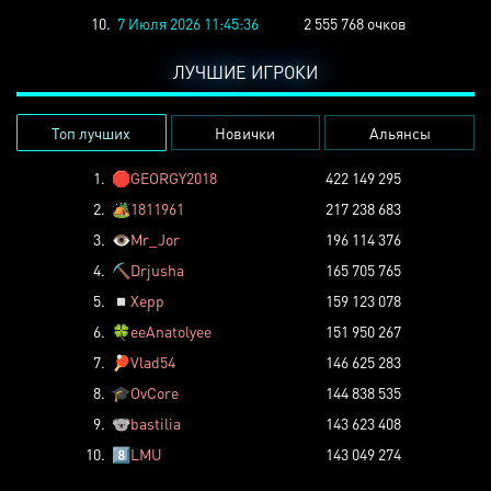
10.
7 Июля 2026 11:45:36
2 555 768 очков
ЛУЧШИЕ ИГРОКИ
Топ лучших
Новички
Альянсы
1.
🛑
GEORGY2018
422 149 295
2.
🏕️
1811961
217 238 683
3.
👁️
Mr_Jor
196 114 376
4.
⛏️
Drjusha
165 705 765
5.
◽
Xepp
159 123 078
6.
🍀
eeAnatolyee
151 950 267
7.
🏓
Vlad54
146 625 283
8.
🎓
OvCore
144 838 535
9.
🐨
bastilia
143 623 408
10.
8️⃣
LMU
143 049 274