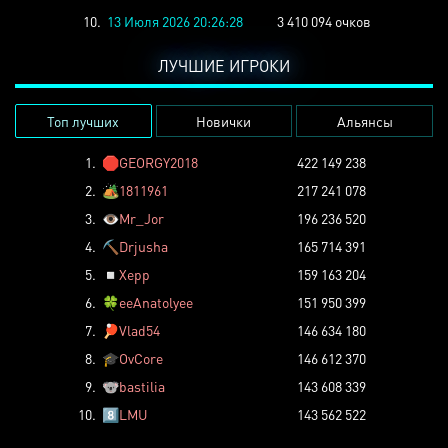
10.
13 Июля 2026 20:26:28
3 410 094 очков
ЛУЧШИЕ ИГРОКИ
Топ лучших
Новички
Альянсы
1.
🛑
GEORGY2018
422 149 238
2.
🏕️
1811961
217 241 078
3.
👁️
Mr_Jor
196 236 520
4.
⛏️
Drjusha
165 714 391
5.
◽
Xepp
159 163 204
6.
🍀
eeAnatolyee
151 950 399
7.
🏓
Vlad54
146 634 180
8.
🎓
OvCore
146 612 370
9.
🐨
bastilia
143 608 339
10.
8️⃣
LMU
143 562 522