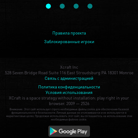
Правила проекта
Заблокированные игроки
Xcraft Inc
528 Seven Bridge Road Suite 116 East Stroudsburg PA 18301 Monroe
Связь с администрацией
Политика конфиденциальности
Условия использования
XCraft is a space strategy without installation: play right in your
browser.
2009 — 2526
Внимание: Этот сайт использует строго необходимые файлы cookie для обеспечения базовой
функциональности и безопасности. Личные данные не отслеживаются и не используются в
маркетинговых целях. Продолжая использовать этот сайт, вы соглашаетесь на использование этих
необходимых файлов cookie.