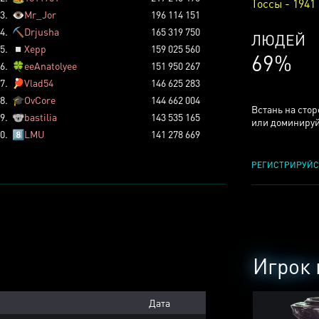
Тоссы - 1941
3.
👁️
Mr_Jor
196 114 151
4.
⛏️
Drjusha
165 319 750
КСЕРДЖ
5.
◽
Xepp
159 025 560
24%
6.
🍀
eeAnatolyee
151 950 267
7.
🏓
Vlad54
146 625 283
8.
🎓
OvCore
144 662 004
Встань на сто
9.
🐨
bastilia
143 535 165
или доминируй
0.
8️⃣
LMU
141 278 669
РЕГИСТРИРУЙС
Игрок 
Дата