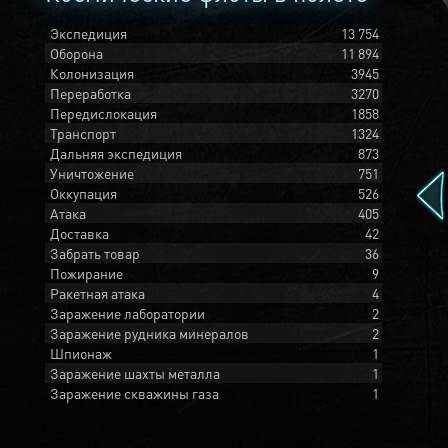
Экспедиция
13 754
Оборона
11 894
Колонизация
3945
Переработка
3270
Передислокация
1858
Транспорт
1324
Дальняя экспедиция
873
Уничтожение
751
Оккупация
526
Атака
405
Доставка
42
Забрать товар
36
Пожирание
9
Ракетная атака
4
Заражение лаборатории
2
Заражение рудника минералов
2
Шпионаж
1
Заражение шахты металла
1
Заражение скважины газа
1