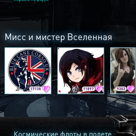
Мисс и мистер Вселенная
17138
11897
9303
Космические флоты в полете