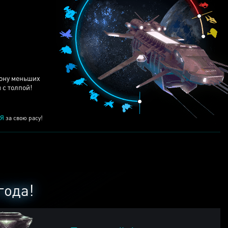
ЕЙ
рону меньших
 с толпой!
Я
за свою расу!
года!