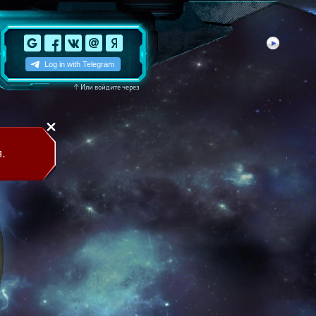
↑
Или войдите через
.