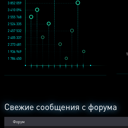
3 852 059
3 410 094
2 555 768
2 524 335
2 457 532
2 405 337
2 273 481
1 936 969
1
1 784 450
Свежие сообщения с форума
Форум