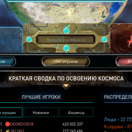
ков
1941 игроков
81
КРАТКАЯ СВОДКА ПО ОСВОЕНИЮ КОСМОСА
ЛУЧШИЕ ИГРОКИ
РАСПРЕДЕЛ
п лучших
Новички
Альянсы
Люди - 22 73
1.
🛑
GEORGY2018
422 032 337
Ксерджи - 81
2.
🏕️
1811961
217 245 496