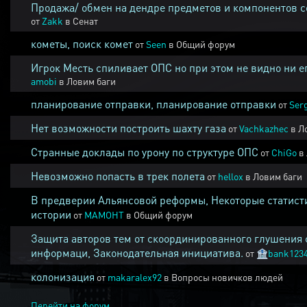
Продажа/ обмен на дендре предметов и компонентов 
от
Zakk
в
Сенат
кометы, поиск комет
от
Seen
в
Общий форум
Игрок Месть спиливает ОПС но при этом не видно ни е
amobi
в
Ловим баги
планирование отправки, планирование отправки
от
Ser
Нет возможности построить шахту газа
от
Vachkazhec
в
Л
Странные доклады по урону по структуре ОПС
от
ChiGo
в
Невозможно попасть в трек полета
от
hellox
в
Ловим баги
В предверии Альянсовой реформы, Некоторые статист
истории
от
MAMOHT
в
Общий форум
Защита авторов тем от скоординированного глушения 
информаци, Законодательная инициатива.
от
🏦
bank123
колонизация
от
makaralex92
в
Вопросы новичков людей
Перейти на форум