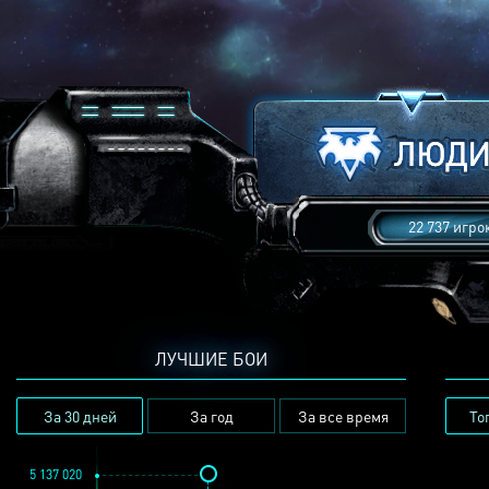
22 737 игро
ЛУЧШИЕ БОИ
За 30 дней
За год
За все время
То
5 137 020