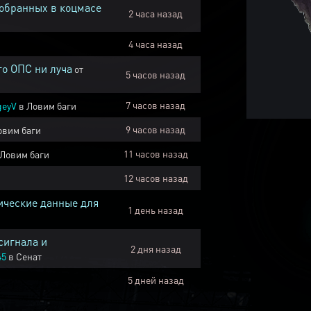
собранных в коцмасе
2 часа назад
4 часа назад
го ОПС ни луча
от
5 часов назад
7 часов назад
geyV
в
Ловим баги
9 часов назад
овим баги
11 часов назад
Ловим баги
12 часов назад
ические данные для
1 день назад
сигнала и
2 дня назад
45
в
Сенат
5 дней назад