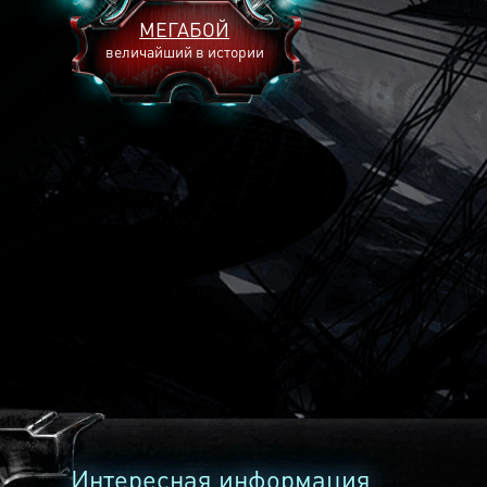
МЕГАБОЙ
величайший в истории
2893
2269
2240
Интересная информация